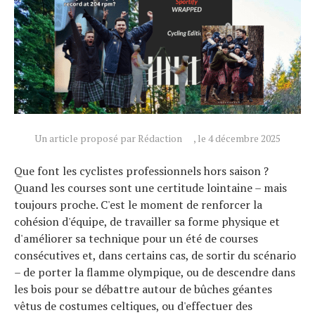
Un article proposé par Rédaction
, le 4 décembre 2025
Actualités
Technologies
Que font les cyclistes professionnels hors saison ?
Quand les courses sont une certitude lointaine – mais
Tests de produits
toujours proche. C'est le moment de renforcer la
Conseils
cohésion d'équipe, de travailler sa forme physique et
Tendances
d'améliorer sa technique pour un été de courses
Tous nos articles
consécutives et, dans certains cas, de sortir du scénario
– de porter la flamme olympique, ou de descendre dans
À propos
les bois pour se débattre autour de bûches géantes
vêtus de costumes celtiques, ou d'effectuer des