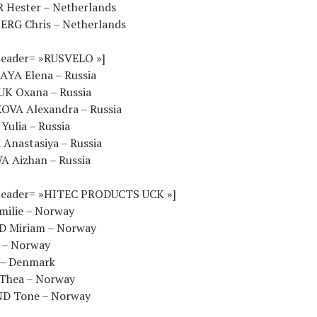
 Hester – Netherlands
ERG Chris – Netherlands
header= »RUSVELO »]
YA Elena – Russia
K Oxana – Russia
OVA Alexandra – Russia
Yulia – Russia
Anastasiya – Russia
 Aizhan – Russia
 header= »HITEC PRODUCTS UCK »]
ilie – Norway
D Miriam – Norway
i – Norway
e – Denmark
Thea – Norway
D Tone – Norway