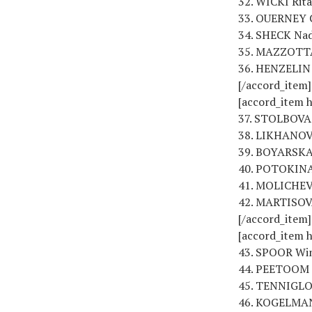
32. WICKI Rita
33. OUERNEY C
34. SHECK Nad
35. MAZZOTTA 
36. HENZELIN 
[/accord_item]
[accord_item h
37. STOLBOVA 
38. LIKHANOVA
39. BOYARSKAY
40. POTOKINA
41. MOLICHEVA
42. MARTISOVA
[/accord_item]
[accord_item h
43. SPOOR Win
44. PEETOOM K
45. TENNIGLO
46. KOGELMAN 