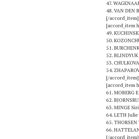
47. WAGENAAR
48. VAN DEN B
[/accord_item]
[accord_item 
49. KUCHINSKA
50. KOZONCHU
51. BURCHENK
52. BLINDYUK 
53. CHULKOVA 
54. ZHAPAROVA
[/accord_item]
[accord_item
61. MOBERG Em
62. BJORNSRU
63. MINGE Sir
64. LETH Juli
65. THORSEN 
66. HATTELAN
[/accord_item]