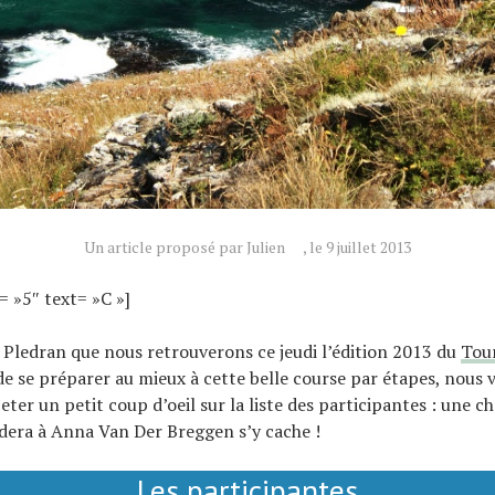
Un article proposé par Julien
, le 9 juillet 2013
= »5″ text= »C »]
e Pledran que nous retrouverons ce jeudi l’édition 2013 du
Tou
 de se préparer au mieux à cette belle course par étapes, nous 
ter un petit coup d’oeil sur la liste des participantes : une ch
édera à Anna Van Der Breggen s’y cache !
Les participantes