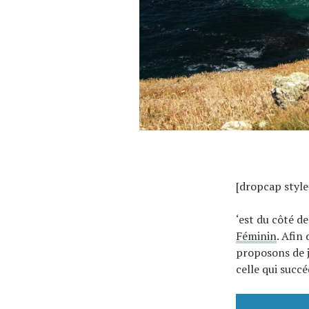
À propos
[dropcap style
‘est du côté d
Féminin
. Afin
proposons de je
celle qui succ