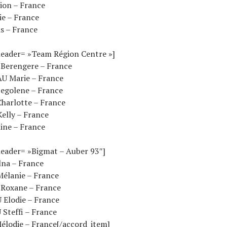
ion – France
ie – France
s – France
header= »Team Région Centre »]
Berengere – France
U Marie – France
egolene – France
harlotte – France
elly – France
ine – France
header= »Bigmat – Auber 93″]
na – France
élanie – France
Roxane – France
Elodie – France
Steffi – France
élodie – France[/accord_item]