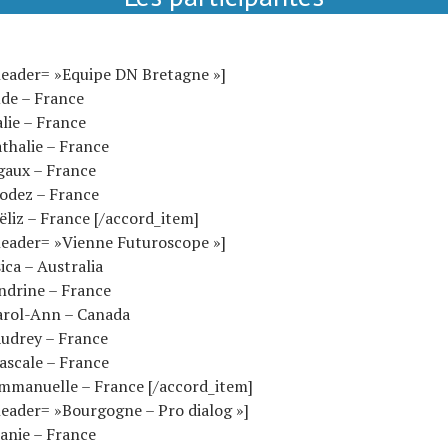
header= »Equipe DN Bretagne »]
de – France
lie – France
thalie – France
aux – France
odez – France
liz – France [/accord_item]
header= »Vienne Futuroscope »]
ica – Australia
ndrine – France
rol-Ann – Canada
udrey – France
ascale – France
manuelle – France [/accord_item]
eader= »Bourgogne – Pro dialog »]
anie – France