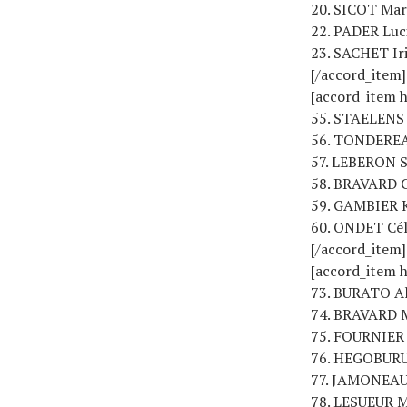
20. SICOT Mar
22. PADER Luc
23. SACHET Iri
[/accord_item]
[accord_item 
55. STAELENS 
56. TONDEREA
57. LEBERON S
58. BRAVARD C
59. GAMBIER K
60. ONDET Cél
[/accord_item]
[accord_item 
73. BURATO Al
74. BRAVARD M
75. FOURNIER 
76. HEGOBURU 
77. JAMONEAU 
78. LESUEUR M