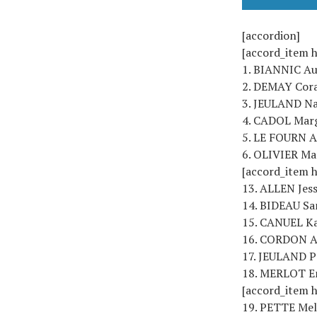
[accordion]
[accord_item 
1. BIANNIC Au
2. DEMAY Cora
3. JEULAND Na
4. CADOL Marg
5. LE FOURN A
6. OLIVIER Maë
[accord_item 
13. ALLEN Jess
14. BIDEAU Sa
15. CANUEL Ka
16. CORDON A
17. JEULAND P
18. MERLOT Em
[accord_item h
19. PETTE Mel