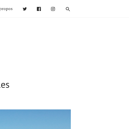
propos
les