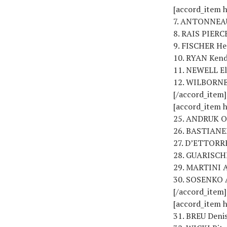
[accord_item h
7. ANTONNEAU
8. RAIS PIERC
9. FISCHER He
10. RYAN Kend
11. NEWELL El
12. WILBORNE 
[/accord_item]
[accord_item h
25. ANDRUK Ol
26. BASTIANEL
27. D’ETTORRE
28. GUARISCHI
29. MARTINI Al
30. SOSENKO A
[/accord_item]
[accord_item h
31. BREU Denis