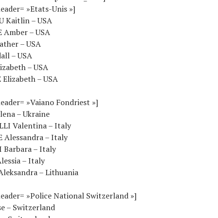
eader= »Etats-Unis »]
 Kaitlin – USA
E Amber – USA
ather – USA
all – USA
izabeth – USA
Elizabeth – USA
eader= »Vaiano Fondriest »]
ena – Ukraine
LI Valentina – Italy
 Alessandra – Italy
 Barbara – Italy
essia – Italy
leksandra – Lithuania
eader= »Police National Switzerland »]
e – Switzerland