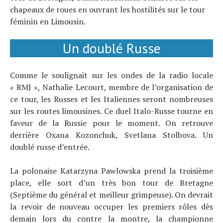
chapeaux de roues en ouvrant les hostilités sur le tour
féminin en Limousin.
Actualités
Technologies
Un doublé Russe
Tests de produits
Conseils
Comme le soulignait sur les ondes de la radio locale
« RMJ », Nathalie Lecourt, membre de l’organisation de
Tendances
ce tour, les Russes et les Italiennes seront nombreuses
Tous nos articles
sur les routes limousines. Ce duel Italo-Russe tourne en
À propos
faveur de la Russie pour le moment. On retrouve
derrière Oxana Kozonchuk, Svetlana Stolbova. Un
doublé russe d’entrée.
La polonaise Katarzyna Pawlowska prend la troisième
place, elle sort d’un très bon tour de Bretagne
(Septième du général et meilleur grimpeuse). On devrait
la revoir de nouveau occuper les premiers rôles dès
demain lors du contre la montre, la championne