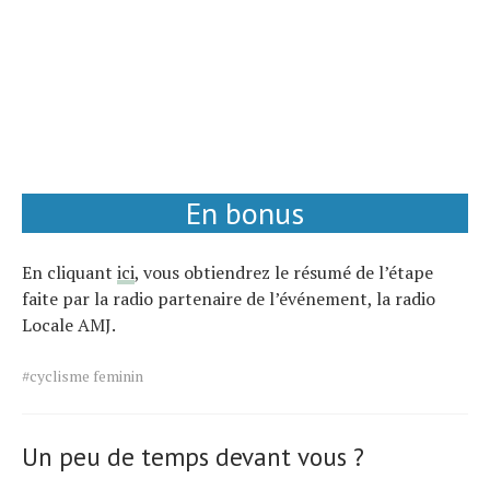
En bonus
En cliquant
ici
, vous obtiendrez le résumé de l’étape
faite par la radio partenaire de l’événement, la radio
Locale AMJ.
Tags
#cyclisme feminin
for
the
article.
Un peu de temps devant vous ?