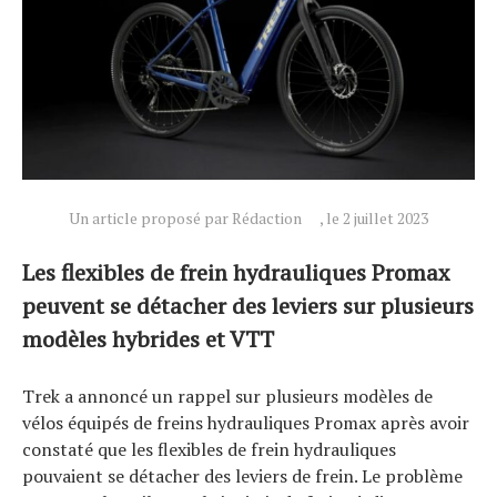
Actualités
Un article proposé par Rédaction
, le 2 juillet 2023
Technologies
Tests de produits
Les flexibles de frein hydrauliques Promax
Conseils
peuvent se détacher des leviers sur plusieurs
Tendances
modèles hybrides et VTT
Tous nos articles
Trek a annoncé un rappel sur plusieurs modèles de
À propos
vélos équipés de freins hydrauliques Promax après avoir
constaté que les flexibles de frein hydrauliques
pouvaient se détacher des leviers de frein. Le problème