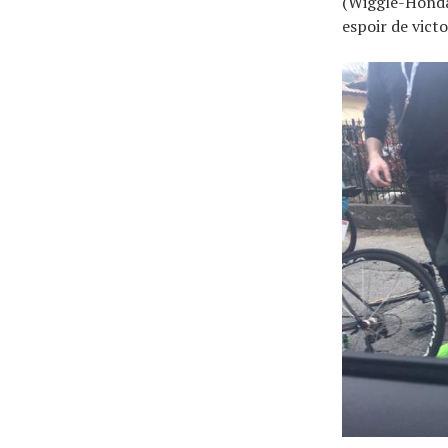
(Wiggle-Honda)
À propos
espoir de victo