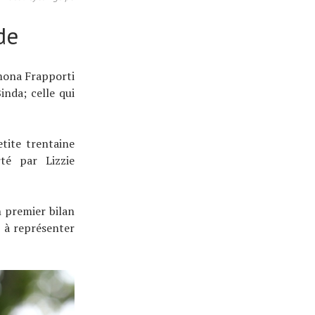
de
imona Frapporti
nda; celle qui
tite trentaine
té par Lizzie
n premier bilan
e à représenter