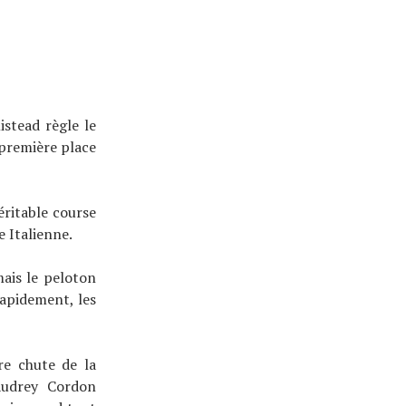
stead règle le
 première place
ritable course
 Italienne.
mais le peloton
Rapidement, les
re chute de la
Audrey Cordon