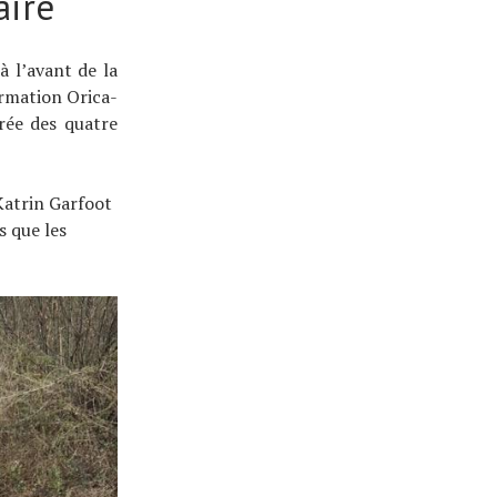
aire
à l’avant de la
ormation Orica-
trée des quatre
 Katrin Garfoot
s que les