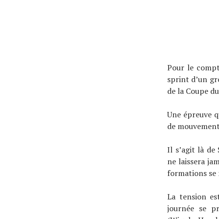
Pour le compt
sprint d’un gr
de la Coupe d
Une épreuve q
de mouvements 
Actualités
Il s’agit là d
Technologies
ne laissera ja
Tests de produits
formations se 
Conseils
La tension es
Tendances
journée se p
Tous nos articles