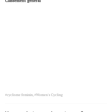
Classement général
Tags
#cyclisme feminin
,
#Women's Cycling
for
the
article.