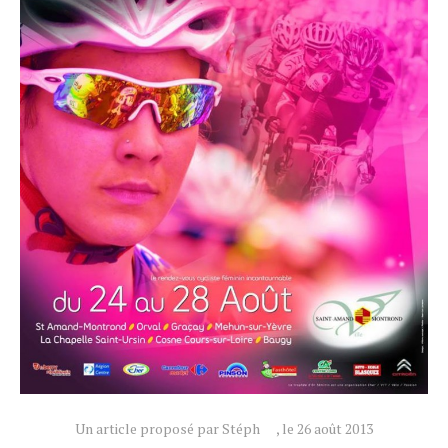
Actualités
Technologies
Tests de produits
Conseils
Tendances
Tous nos articles
Un article proposé par Stéph
, le 26 août 2013
À propos