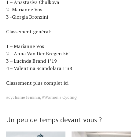
1 – Anastasiva Chulkova
2 -Marianne Vos
3 -Giorgia Bronzini
Classement général:
1 – Marianne Vos
2 – Anna Van Der Bregen 56′
3 – Lucinda Brand 1’19
4 – Valentina Scandolara 1’38
Classement plus complet ici
Tags
#cyclisme feminin
,
#Women's Cycling
for
the
article.
Un peu de temps devant vous ?