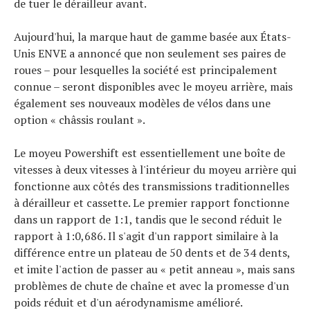
de tuer le dérailleur avant.
Actualités
Technologies
Aujourd'hui, la marque haut de gamme basée aux États-
Tests de produits
Unis ENVE a annoncé que non seulement ses paires de
Conseils
roues – pour lesquelles la société est principalement
Tendances
connue – seront disponibles avec le moyeu arrière, mais
Tous nos articles
également ses nouveaux modèles de vélos dans une
À propos
option « châssis roulant ».
Le moyeu Powershift est essentiellement une boîte de
vitesses à deux vitesses à l'intérieur du moyeu arrière qui
fonctionne aux côtés des transmissions traditionnelles
à dérailleur et cassette. Le premier rapport fonctionne
dans un rapport de 1:1, tandis que le second réduit le
rapport à 1:0,686. Il s'agit d'un rapport similaire à la
différence entre un plateau de 50 dents et de 34 dents,
et imite l'action de passer au « petit anneau », mais sans
problèmes de chute de chaîne et avec la promesse d'un
poids réduit et d'un aérodynamisme amélioré.