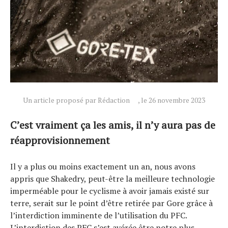
Un article proposé par Rédaction
, le 26 novembre 2023
C’est vraiment ça les amis, il n’y aura pas de
Actualités
réapprovisionnement
Technologies
Tests de produits
Il y a plus ou moins exactement un an, nous avons
appris que Shakedry, peut-être la meilleure technologie
Conseils
imperméable pour le cyclisme à avoir jamais existé sur
Tendances
terre, serait sur le point d’être retirée par Gore grâce à
Tous nos articles
l’interdiction imminente de l’utilisation du PFC.
À propos
L’interdiction des PFC s’est avérée être notre plus