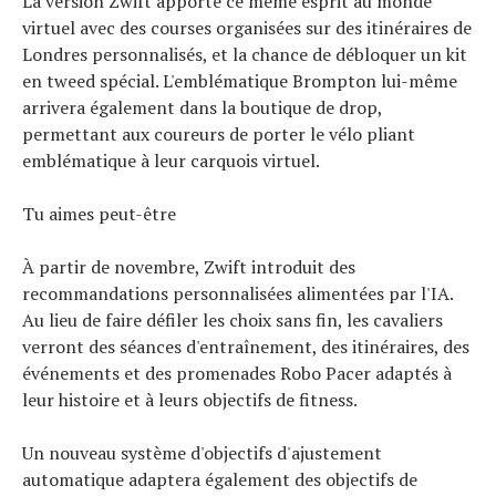
La version Zwift apporte ce même esprit au monde
Tests de produits
virtuel avec des courses organisées sur des itinéraires de
Conseils
Londres personnalisés, et la chance de débloquer un kit
Tendances
en tweed spécial. L'emblématique Brompton lui-même
Tous nos articles
arrivera également dans la boutique de drop,
À propos
permettant aux coureurs de porter le vélo pliant
emblématique à leur carquois virtuel.
Tu aimes peut-être
À partir de novembre, Zwift introduit des
recommandations personnalisées alimentées par l'IA.
Au lieu de faire défiler les choix sans fin, les cavaliers
verront des séances d'entraînement, des itinéraires, des
événements et des promenades Robo Pacer adaptés à
leur histoire et à leurs objectifs de fitness.
Un nouveau système d'objectifs d'ajustement
automatique adaptera également des objectifs de