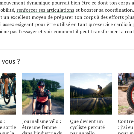
 mouvement dynamique pourrait bien être ce dont ton corps a
obilité,
renforcer ses articulations
et booster sa coordination
t un excellent moyen de préparer ton corps à des efforts plus
si assez exigeant pour être utilisé en tant qu’exercice cardio à 
i ne pas l’essayer et voir comment il peut transformer ta rou
 vous ?
s :
Journalisme vélo :
Que devient un
Contre
e sortie
être une femme
cycliste percuté
: j’ai e
e sur la
dans l’industrie du
par un vélo
pour m