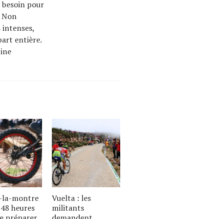
 besoin pour
. Non
 intenses,
part entière.
tine
-la-montre
Vuelta : les
u 48 heures
militants
e préparer,
demandent