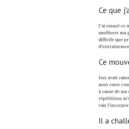
Ce que j’
J’ai essayé ce
améliorer ma p
difficile que p
d’entraînemen
Ce mouve
Issy avait rais
mon cœur comme
à cause de ma 
répétitions m’
vais l’incorpo
Il a cha