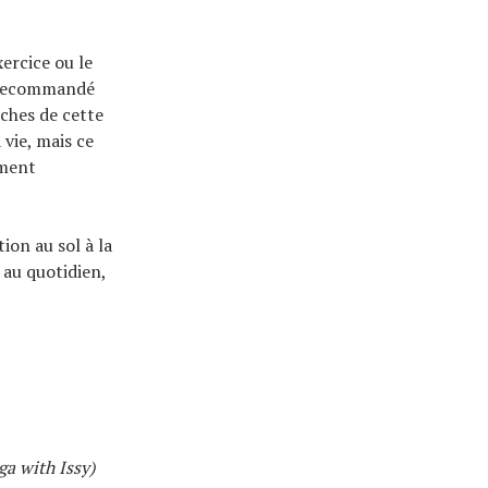
xercice ou le
 recommandé
oches de cette
 vie, mais ce
iment
ion au sol à la
 au quotidien,
ga with Issy)