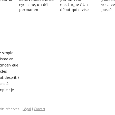
cyclisme, un défi
électrique ? Un
voici ce
permanent
débat qui divise
passé
 simple :
lisme en
eitmotiv que
cles
t d'esprit ?
tons à
imple :
je
its réservés. |
Légal
|
Contact