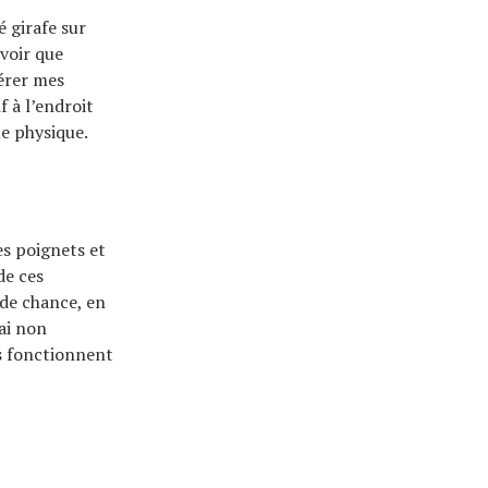
é girafe sur
 voir que
gérer mes
if à l’endroit
ue physique.
mes poignets et
de ces
 de chance, en
ai non
s fonctionnent