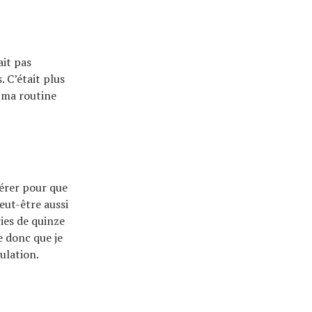
ait pas
 C’était plus
à ma routine
élérer pour que
eut-être aussi
ies de quinze
e donc que je
ulation.