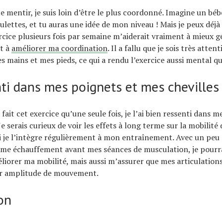
te mentir, je suis loin d’être le plus coordonné. Imagine un béb
ulettes, et tu auras une idée de mon niveau ! Mais je peux déjà
ercice plusieurs fois par semaine m’aiderait vraiment à mieux 
t à
améliorer ma coordination
. Il a fallu que je sois très attent
es mains et mes pieds, ce qui a rendu l’exercice aussi mental q
enti dans mes poignets et mes chevilles
 fait cet exercice qu’une seule fois, je l’ai bien ressenti dans 
Je serais curieux de voir les effets à long terme sur la mobilité 
si je l’intègre régulièrement à mon entraînement. Avec un peu
mme échauffement avant mes séances de musculation, je pourr
iorer ma mobilité, mais aussi m’assurer que mes articulation
ur amplitude de mouvement.
on