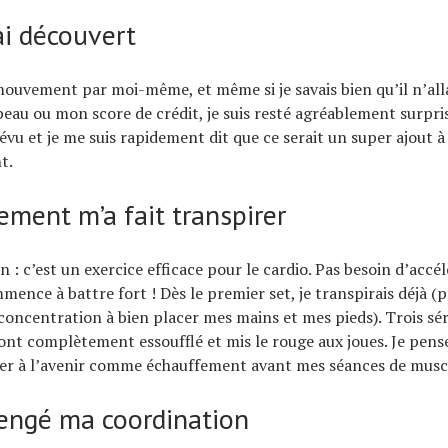
ai découvert
 mouvement par moi-même, et même si je savais bien qu’il n’all
eau ou mon score de crédit, je suis resté agréablement surpris.
révu et je me suis rapidement dit que ce serait un super ajout 
t.
ment m’a fait transpirer
on : c’est un exercice efficace pour le cardio. Pas besoin d’acc
nce à battre fort ! Dès le premier set, je transpirais déjà (p
concentration à bien placer mes mains et mes pieds). Trois sér
ont complètement essoufflé et mis le rouge aux joues. Je pens
rer à l’avenir comme échauffement avant mes séances de musc
llengé ma coordination