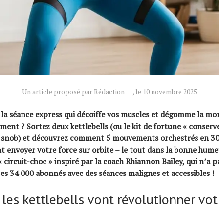
Un article proposé par Rédaction
, le 10 novembre 2025
la séance express qui décoiffe vos muscles et dégomme la mo
ment ? Sortez deux kettlebells (ou le kit de fortune « conserv
as snob) et découvrez comment 5 mouvements orchestrés en 3
 envoyer votre force sur orbite – le tout dans la bonne humeu
 circuit-choc » inspiré par la coach Rhiannon Bailey, qui n’a p
es 34 000 abonnés avec des séances malignes et accessibles !
les kettlebells vont révolutionner vot