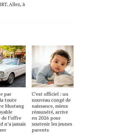
RT. Allez, à
te par
C’est officiel : un
la toute
nouveau congé de
re Mustang
naissance, mieux
royable
rémunéré, arrive
 de l’offre
en 2026 pour
d n’a jamais
soutenir les jeunes
ser
parents