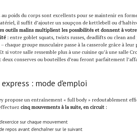
es au poids du corps sont excellents pour se maintenir en form
atériel, il suffit d’ajouter un soupçon de kettlebell ou d’haltè
es outils malins multiplient les possibilités et donnent à votr
ité
: entre goblet squats, twists russes, deadlifts ou clean and 
e – chaque groupe musculaire passe à la casserole grâce à leur 
t si votre salle ressemble plus à une cuisine qu’à une salle Cro
: deux conserves ou bouteilles d’eau feront parfaitement l’aff
t express : mode d’emploi
y propose un entraînement « full body » redoutablement effica
effectuez
cinq mouvements à la suite, en circuit
:
d’exercice sur chaque mouvement
e repos avant d’enchaîner sur le suivant