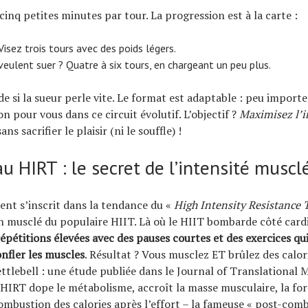
cinq petites minutes par tour. La progression est à la carte :
isez trois tours avec des poids légers.
veulent suer ? Quatre à six tours, en chargeant un peu plus.
de si la sueur perle vite. Le format est adaptable : peu importe
ion pour vous dans ce circuit évolutif. L’objectif ?
Maximisez l’i
sans sacrifier le plaisir (ni le souffle) !
u HIRT : le secret de l’intensité muscl
nt s’inscrit dans la tendance du «
High Intensity Resistance 
n musclé du populaire HIIT. Là où le HIIT bombarde côté card
répétitions élevées avec des pauses courtes et des exercices qu
nfler les muscles
. Résultat ? Vous musclez ET brûlez des calori
ettlebell : une étude publiée dans le Journal of Translational 
HIRT dope le métabolisme, accroît la masse musculaire, la for
mbustion des calories après l’effort – la fameuse « post-comb