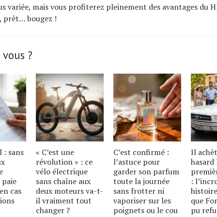
lus variée, mais vous profiterez pleinement des avantages du HI
s, prêt… bougez !
 vous ?
l : sans
« C’est une
C’est confirmé :
Il achè
ux
révolution » : ce
l’astuce pour
hasard 
e
vélo électrique
garder son parfum
premiè
 paie
sans chaîne aux
toute la journée
: l’inc
en cas
deux moteurs va-t-
sans frotter ni
histoire
ions
il vraiment tout
vaporiser sur les
que For
changer ?
poignets ou le cou
pu refu