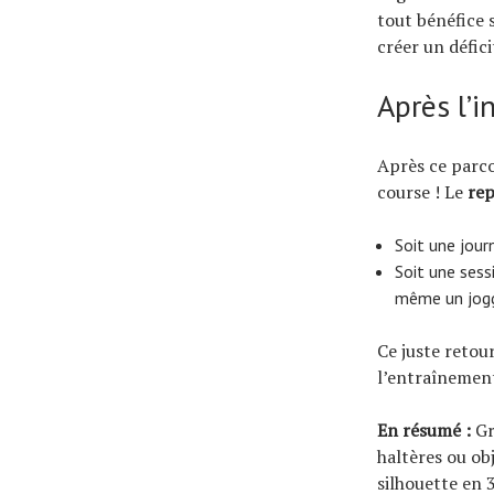
tout bénéfice 
créer un défic
Après l’i
Après ce parco
course ! Le
re
Soit une jour
Soit une sess
même un jogg
Ce juste retou
l’entraînement
En résumé :
Gr
haltères ou ob
silhouette en 