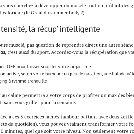
si vous cherchez à développer du muscle tout en brûlant des g
it calorique (le Graal du summer body ?).
ntensité, la récup’ intelligente
urs musclé, pas question de reprendre direct une autre séanc
pos
, c’est aussi du sport. Accordez-vous la récupération que vo
née OFF pour laisser souffler votre organisme
ion active, selon votre humeur : un peu de natation, une balade vé
ing à rythme tranquille
r au calme permettra à votre corps de profiter un max des bien
, sans vous griller pour la semaine.
âce à ces 5 exercices menés tambour battant avec deux kettleb
jets du quotidien), vous pouvez vraiment transformer votre fo
30 minutes, quel que soit votre niveau. Non seulement votre r