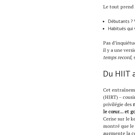
Le tout prend 
Débutants ? V
Habitués qui 
Pas d’inquiétu
il y a une vers
temps record
, 
Du HIIT a
Cet entraîneme
(HIRT) – cousi
privilégie des
le cœur… et go
Cerise sur le k
montré que le 
augmente la co