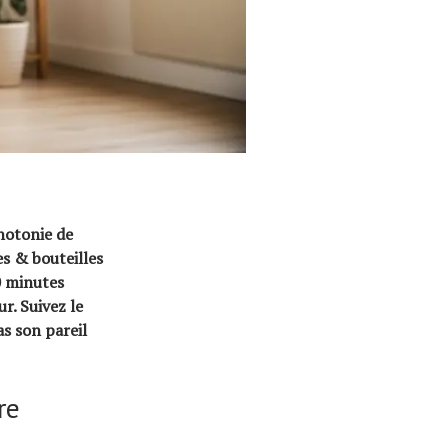
notonie de
es & bouteilles
0 minutes
r. Suivez le
as son pareil
re