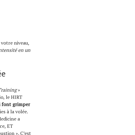
 votre niveau,
ntensité en un
ée
Training
»
io, le HIRT
i font grimper
es à la volée.
Medicine a
ce, ET
ustion ». C’est