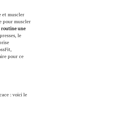
e et muscler
re pour muscler
e routine une
presses, le
prise
ssFit,
aire pour ce
ce : voici le