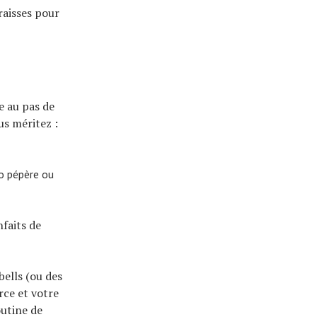
raisses pour
e au pas de
us méritez :
lo pépère ou
faits de
ells (ou des
rce et votre
outine de