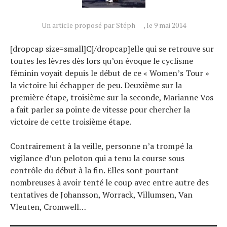
Un article proposé par Stéph
, le 9 mai 2014
Actualités
[dropcap size=small]C[/dropcap]elle qui se retrouve sur
toutes les lèvres dès lors qu’on évoque le cyclisme
Technologies
féminin voyait depuis le début de ce « Women’s Tour »
Tests de produits
la victoire lui échapper de peu. Deuxième sur la
Conseils
première étape, troisième sur la seconde, Marianne Vos
Tendances
a fait parler sa pointe de vitesse pour chercher la
victoire de cette troisième étape.
Tous nos articles
À propos
Contrairement à la veille, personne n’a trompé la
vigilance d’un peloton qui a tenu la course sous
contrôle du début à la fin. Elles sont pourtant
nombreuses à avoir tenté le coup avec entre autre des
tentatives de Johansson, Worrack, Villumsen, Van
Vleuten, Cromwell…