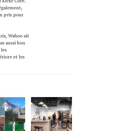
 Kickr Core.
 également,
n prix pour
prix, Wahoo ait
as aussi bon
 les
riore et les