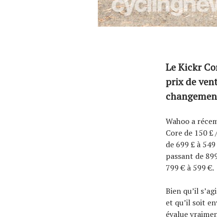
Le Kickr Co
prix de ven
changemen
Wahoo a récemm
Core de 150 £ /
de 699 £ à 549
passant de 899
799 € à 599 €.
Bien qu’il s’a
et qu’il soit 
évalue vraimen