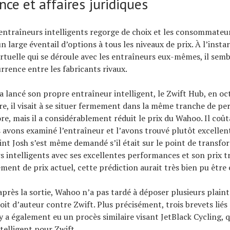
ce et affaires juridiques
entraîneurs intelligents regorge de choix et les consommateu
n large éventail d’options à tous les niveaux de prix. À l’instar
rtuelle qui se déroule avec les entraîneurs eux-mêmes, il semb
rrence entre les fabricants rivaux.
a lancé son propre entraîneur intelligent, le Zwift Hub, en oc
re, il visait à se situer fermement dans la même tranche de p
re, mais il a considérablement réduit le prix du Wahoo. Il coût
s avons examiné l’entraîneur et l’avons trouvé plutôt excellen
int Josh s’est même demandé s’il était sur le point de transf
s intelligents avec ses excellentes performances et son prix t
ment de prix actuel, cette prédiction aurait très bien pu être 
près la sortie, Wahoo n’a pas tardé à déposer plusieurs plain
oit d’auteur contre Zwift. Plus précisément, trois brevets liés
y a également eu un procès similaire visant JetBlack Cycling, q
ntelligent pour Zwift.