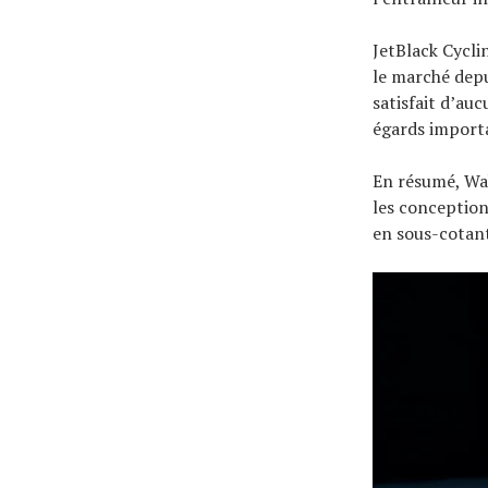
JetBlack Cycli
le marché depu
satisfait d’au
égards importa
En résumé, Wah
les conception
en sous-cotant 