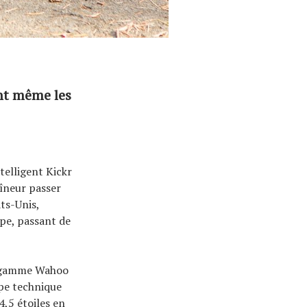
nt même les
telligent Kickr
aîneur passer
ts-Unis,
ope, passant de
la gamme Wahoo
ipe technique
4,5 étoiles en