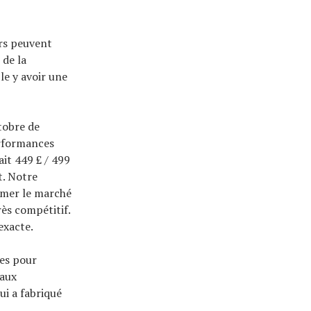
rs peuvent
 de la
le y avoir une
tobre de
erformances
ait 449 £ / 499
t. Notre
ormer le marché
rès compétitif.
exacte.
tes pour
 aux
ui a fabriqué