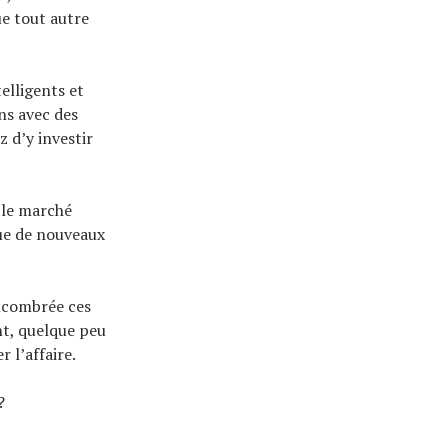
ue tout autre
lligents et
ns avec des
z d’y investir
 le marché
que de nouveaux
encombrée ces
nt, quelque peu
 l’affaire.
?