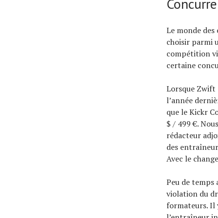
Concurren
Le monde des 
choisir parmi u
compétition vi
certaine concu
Lorsque Zwift 
l’année derniè
que le Kickr Co
$ / 499 €. Nou
rédacteur adjo
des entraîneur
Avec le change
Peu de temps a
violation du dr
formateurs. Il 
l’entraîneur i