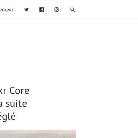
propos
kr Core
a suite
églé