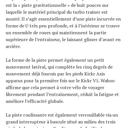
est la « piste gravitationnelle » de huit pouces sur
laquelle le matériel principal du turbo trainer est
Actualités
monté. Il s’agit essentiellement d’une piste incurvée en
Technologies
forme de U très peu profonde, et à l’intérieur se trouve
Tests de produits
un ensemble de roues qui maintiennent la partie
Conseils
supérieure de l’entraîneur, le laissant glisser d’avant en
Tendances
Tous nos articles
arrière.
À propos
La forme de la piste permet également un petit
mouvement latéral, qui complète les cinq degrés de
mouvement déjà fournis par les pieds Kickr Axis
apparus pour la première fois sur le Kickr V5. Wahoo
affirme que cela permet à votre vélo de voyager
librement pendant l’entraînement, réduit la fatigue et
améliore l’efficacité globale.
La piste coulissante est également verrouillable via un
grand interrupteur à bascule situé au milieu des trois