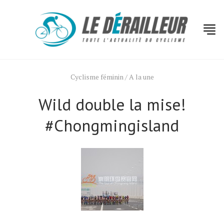
Cyclisme féminin
/
A la une
Wild double la mise!
#Chongmingisland
Actualités
Technologies
Tests de produits