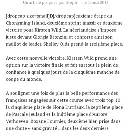
Un article proposé par Stéph
, le 15 mai 2014
Conseils
Tendances
[dropcap size=small]D[/dropcap]euxième étape du
Chongming Island, deuxième sprint massif et deuxième
Tous nos articles
victoire pour Kirsten Wild. La néerlandaise s’impose
À propos
juste devant Giorgia Bronzini et conforte ainsi son
maillot de leader. Shelley Olds prend la troisième place.
Avec cette nouvelle victoire, Kirsten Wild prend une
option sur la victoire finale et fait surtout le plein de
confiance à quelques jours de la cinquième manche de
coupe du monde.
À souligner une fois de plus la belle performance des
françaises engagées sur cette course avec trois top 10:
la cinquième place de Fiona Dutriaux, la septième place
de Pascale Jeuland et la huitième place d’Aurore
Verhoeven. Roxane Fournier, deuxième hier, prise dans
une chute « sans gravité » dans les deux derniers