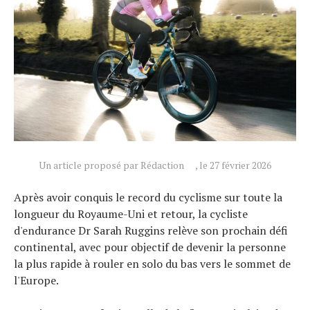
Actualités
Un article proposé par Rédaction
, le 27 février 2026
Technologies
Après avoir conquis le record du cyclisme sur toute la
Tests de produits
longueur du Royaume-Uni et retour, la cycliste
Conseils
d'endurance Dr Sarah Ruggins relève son prochain défi
Tendances
continental, avec pour objectif de devenir la personne
la plus rapide à rouler en solo du bas vers le sommet de
Tous nos articles
l'Europe.
À propos