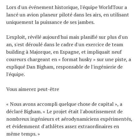
Lors d'un événement historique, l'équipe WorldTour a
Actualités
lancé un avion planeur piloté dans les airs, en utilisant
Technologies
uniquement la puissance de ses jambes.
Tests de produits
Conseils
L'exploit, révélé aujourd'hui mais planifié sur plus d'un
an, s'est déroulé dans le cadre d'un exercice de team
Tendances
building à Majorque, en Espagne, et impliquait neuf
Tous nos articles
coureurs chargeant en « format husky » sur une piste, a
À propos
expliqué Dan Bigham, responsable de l'ingénierie de
l'équipe.
Vous aimerez peut-être
« Nous avons accompli quelque chose de capital », a
déclaré Bigham. « Le projet était l'aboutissement de
nombreux ingénieurs et aérodynamiciens expérimentés,
et évidemment d'athlètes assez extraordinaires en
même temps. »