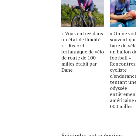
« Vous entrez dans
« On ne voi
un état de fluidité
souvent qu
» – Record
faire du vél
britannique de vélo
un ballon d
de route de 100
football » –
milles établi par
Rencontrez
Dane
cycliste
d'enduranc
tentant un
odyssée
entièremen
américaine 
000 milles
Rejoindre notre équipe