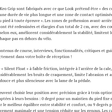
Keo Grip sont fabriqués avec ce que Look prétend être « des 
une durée de vie plus longue et une zone de contact optimisée
du pied à toute épreuve ». Les zones de préhension avant-arrièr
e ont été redessinées et élargies d'un total de 2 cm, avec des c
 selon eux, améliorent considérablement la stabilité, limitent 
chaque pas en dehors du vélo.
ontenus de course, interviews, fonctionnalités, critiques et gu
ectement dans votre boîte de réception !
« Silent Float » à faible friction, intégrée à l'arrière de la cale
idérablement les bruits de craquement, limite l'abrasion et 
douce et plus silencieuse avec la lame de la pédale.
euvent choisir leur position avec précision grâce à trois optio
ptées à leurs besoins : 0 degré pour un maintien du pied fixe e
r le meilleur équilibre entre stabilité et confort, ou 9 degrés 
vement maximale et une tension réduite sur les genoux. Les c