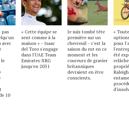
t pas
« Cette équipe se
Je suis tombé tête
« Toute
elqu'un
sent comme à la
première sur un
options
o avec
maison » – Isaac
chevreuil – c'est la
pour l'
e
del Toro s'engage
saison du rut en ce
l'entre
dans l'UAE Team
moment et les
été exp
 le
Emirates-XRG
coureurs de gravier
relâche
jusqu'en 2031
britanniques
proprié
e
devraient en être
Raleigh
e
conscients.
entame
procéd
t
d'insolv
de 10