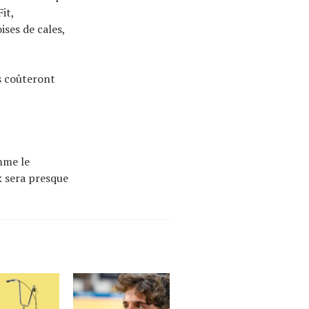
it,
ses de cales,
us coûteront
mme le
k sera presque