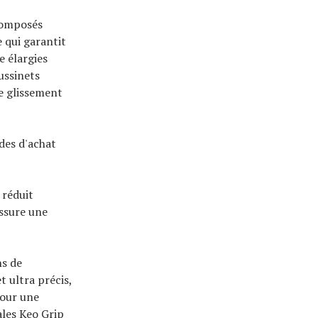
composés
 qui garantit
e élargies
oussinets
le glissement
ides d'achat
, réduit
assure une
ns de
t ultra précis,
pour une
ales Keo Grip