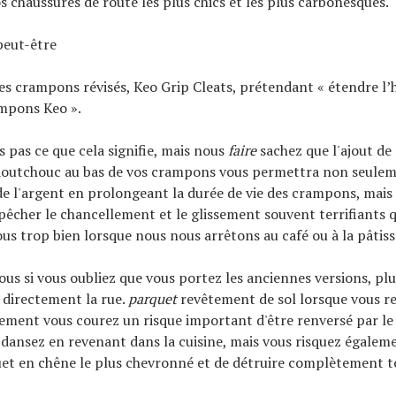
s chaussures de route les plus chics et les plus carbonesques.
peut-être
es crampons révisés, Keo Grip Cleats, prétendant « étendre l’h
mpons Keo ».
 pas ce que cela signifie, mais nous
faire
sachez que l'ajout de 
aoutchouc au bas de vos crampons vous permettra non seule
e l'argent en prolongeant la durée de vie des crampons, mais 
cher le chancellement et le glissement souvent terrifiants 
us trop bien lorsque nous nous arrêtons au café ou à la pâtiss
ous si vous oubliez que vous portez les anciennes versions, plu
 directement la rue.
parquet
revêtement de sol lorsque vous r
ement vous courez un risque important d'être renversé par le 
 dansez en revenant dans la cuisine, mais vous risquez égalem
t en chêne le plus chevronné et de détruire complètement to