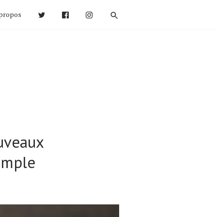
propos
ouveaux
imple