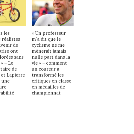
s les
« Un professeur
 réalistes
m'a dit que le
avenir de
cyclisme ne me
prise ont
mènerait jamais
lorées sans
nulle part dans la
 » – Le
vie » – comment
taire de
un coureur a
 et Lapierre
transformé les
 une
critiques en classe
ure
en médailles de
abilité
championnat