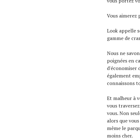
vous portez vo
Vous aimerez 
Look appelle s
gamme de cra
Nous ne savons
poignées en c
d'économiser d
également empê
connaissons to
Et malheur à v
vous traversez
vous. Non seul
alors que vous
même le parque
moins cher.