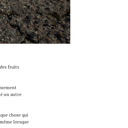
es fruits
rêmement
hé un autre
lque chose qui
, même lorsque