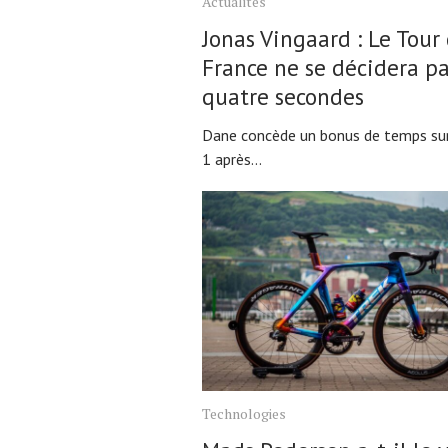
Actualités
Jonas Vingaard : Le Tour
Actualités
France ne se décidera p
Technologies
quatre secondes
Tests de produits
Dane concède un bonus de temps sur
Conseils
1 après...
Tendances
Tous nos articles
À propos
Technologies