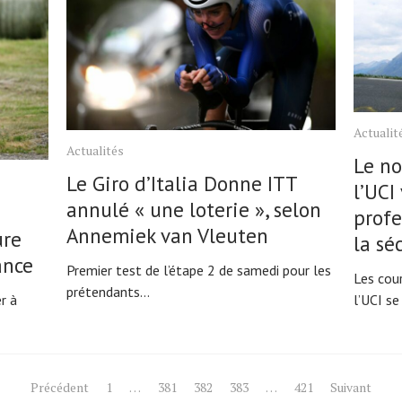
Actualit
Actualités
Le no
Le Giro d’Italia Donne ITT
l’UCI
annulé « une loterie », selon
profe
Annemiek van Vleuten
ure
la sé
ance
Premier test de l’étape 2 de samedi pour les
Les cour
prétendants...
r à
l’UCI se
Précédent
1
…
381
382
383
…
421
Suivant