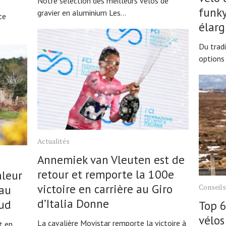
Notre sélection des meilleurs vélos de
funky
gravier en aluminium Les...
te
élarg
Du tradi
options 
Actualités
Annemiek van Vleuten est de
retour et remporte la 100e
aleur
victoire en carrière au Giro
Conseils
 au
d’Italia Donne
ud
Top 6
vélos
La cavalière Movistar remporte la victoire à
t en