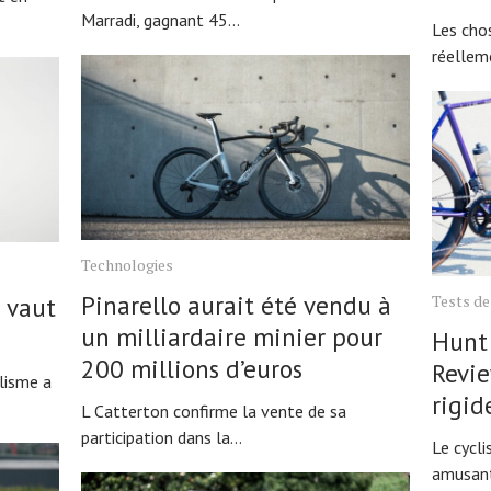
Marradi, gagnant 45...
Les cho
réellem
Technologies
Pinarello aurait été vendu à
Tests de
 vaut
un milliardaire minier pour
Hunt
200 millions d’euros
Revie
clisme a
rigid
L Catterton confirme la vente de sa
participation dans la...
Le cycl
amusant.