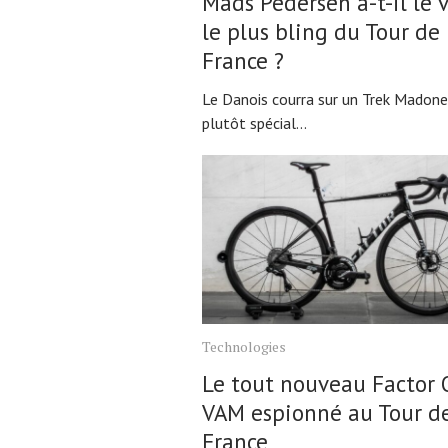
Mads Pedersen a-t-il le 
le plus bling du Tour de
France ?
Le Danois courra sur un Trek Madon
plutôt spécial...
Technologies
Le tout nouveau Factor 
VAM espionné au Tour d
France