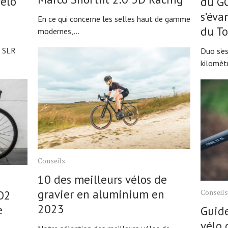
vélo
du G
s’éva
En ce qui concerne les selles haut de gamme
du To
modernes,...
e SLR
Duo s’es
kilomètr
Conseils
10 des meilleurs vélos de
gravier en aluminium en
Conseils
O2
2023
e
Guide
vélo 