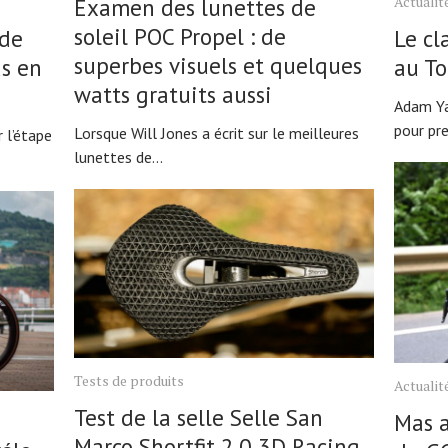
Actualit
Examen des lunettes de
soleil POC Propel : de
 de
Le cl
superbes visuels et quelques
as en
au To
watts gratuits aussi
Adam Ya
pour pre
Lorsque Will Jones a écrit sur le meilleures
 l’étape
lunettes de...
Tests de produits
Actualit
Test de la selle Selle San
Mas a
Marco Shortfit 2.0 3D Racing