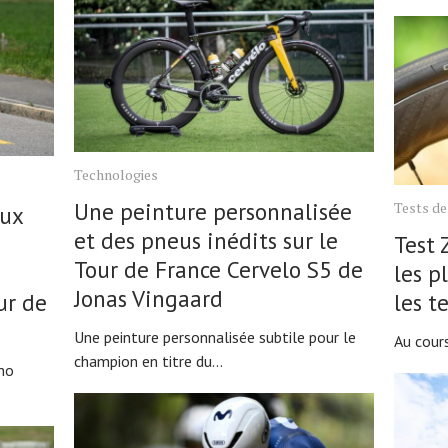
Technologies
Une peinture personnalisée
Tests de
aux
et des pneus inédits sur le
Test 
Tour de France Cervelo S5 de
les p
Jonas Vingaard
ur de
les t
Une peinture personnalisée subtile pour le
Au cours
champion en titre du...
no