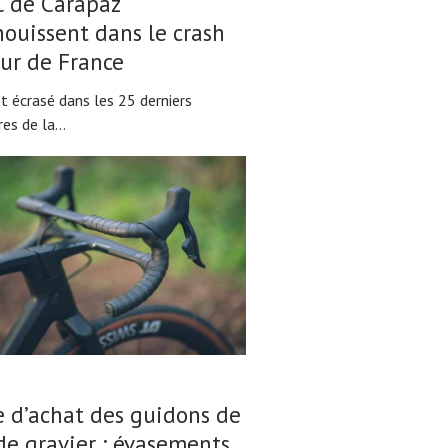
C de Carapaz
nouissent dans le crash
ur de France
t écrasé dans les 25 derniers
es de la...
 d’achat des guidons de
de gravier : évasements