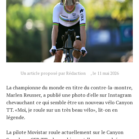
Un article proposé par Rédaction
, le 11 mai 2026
Actualités
Technologies
La championne du monde en titre du contre-la-montre,
Tests de produits
Marlen Reusser, a publié une photo d'elle sur Instagram
chevauchant ce qui semble être un nouveau vélo Canyon
Conseils
TT. «Moi, je roule sur un très beau vélo», lit-on en
Tendances
légende.
Tous nos articles
À propos
La pilote Movistar roule actuellement sur le Canyon