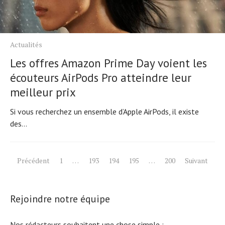
Actualités
Les offres Amazon Prime Day voient les
écouteurs AirPods Pro atteindre leur
meilleur prix
Si vous recherchez un ensemble d’Apple AirPods, il existe
des...
Pagination
Précédent
1
…
193
194
195
…
200
Suivant
des
publications
Rejoindre notre équipe
Nos rédacteurs souhaitent une chose simple :