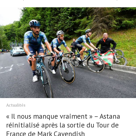
Actualités
Technologies
Tests de produits
Conseils
Tendances
Tous nos articles
À propos
Actualités
« Il nous manque vraiment » – Astana
réinitialisé après la sortie du Tour de
France de Mark Cavendish