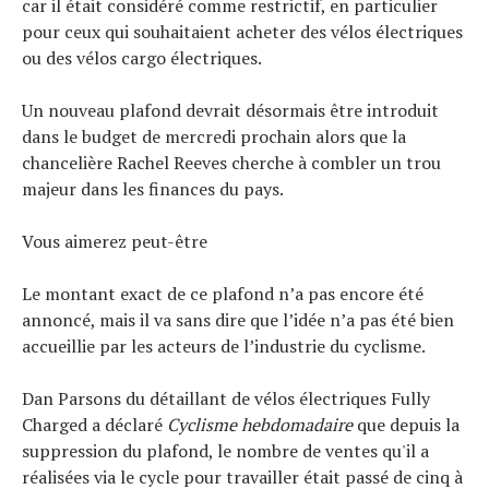
car il était considéré comme restrictif, en particulier
pour ceux qui souhaitaient acheter des vélos électriques
ou des vélos cargo électriques.
Un nouveau plafond devrait désormais être introduit
Actualités
dans le budget de mercredi prochain alors que la
Technologies
chancelière Rachel Reeves cherche à combler un trou
Tests de produits
majeur dans les finances du pays.
Conseils
Tendances
Vous aimerez peut-être
Tous nos articles
À propos
Le montant exact de ce plafond n’a pas encore été
annoncé, mais il va sans dire que l’idée n’a pas été bien
accueillie par les acteurs de l’industrie du cyclisme.
Dan Parsons du détaillant de vélos électriques Fully
Charged a déclaré
Cyclisme hebdomadaire
que depuis la
suppression du plafond, le nombre de ventes qu'il a
réalisées via le cycle pour travailler était passé de cinq à