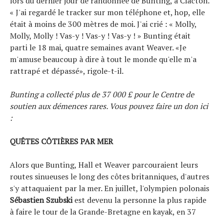
lors du dernier jour de randonnée de Bunting, à Clacton.
« J'ai regardé le tracker sur mon téléphone et, hop, elle
était à moins de 300 mètres de moi. J'ai crié : « Molly,
Molly, Molly ! Vas-y ! Vas-y ! Vas-y ! » Bunting était
parti le 18 mai, quatre semaines avant Weaver. «Je
m'amuse beaucoup à dire à tout le monde qu'elle m'a
rattrapé et dépassé», rigole-t-il.
Bunting a collecté plus de 37 000 £ pour le Centre de
soutien aux démences rares.
Vous pouvez faire un don ici
:
QUÊTES CÔTIÈRES PAR MER
Alors que Bunting, Hall et Weaver parcouraient leurs
routes sinueuses le long des côtes britanniques, d'autres
s'y attaquaient par la mer. En juillet, l'olympien polonais
Sébastien Szubski
est devenu la personne la plus rapide
à faire le tour de la Grande-Bretagne en kayak, en 37