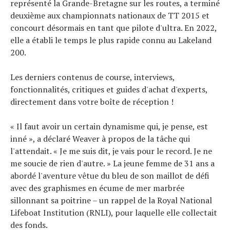
représenté la Grande-Bretagne sur les routes, a terminé
deuxième aux championnats nationaux de TT 2015 et
concourt désormais en tant que pilote d'ultra. En 2022,
elle a établi le temps le plus rapide connu au Lakeland
200.
Les derniers contenus de course, interviews,
Actualités
fonctionnalités, critiques et guides d'achat d'experts,
Technologies
directement dans votre boîte de réception !
Tests de produits
Conseils
Tendances
« Il faut avoir un certain dynamisme qui, je pense, est
Tous nos articles
inné », a déclaré Weaver à propos de la tâche qui
À propos
l'attendait. « Je me suis dit, je vais pour le record. Je ne
me soucie de rien d'autre. » La jeune femme de 31 ans a
abordé l'aventure vêtue du bleu de son maillot de défi
avec des graphismes en écume de mer marbrée
sillonnant sa poitrine – un rappel de la Royal National
Lifeboat Institution (RNLI), pour laquelle elle collectait
des fonds.