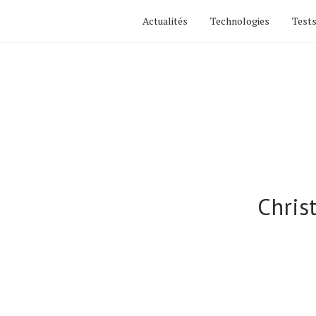
Actualités
Technologies
Tests
Actualités
Technologies
Tests de produits
Conseils
Chris
Tendances
Tous nos articles
À propos