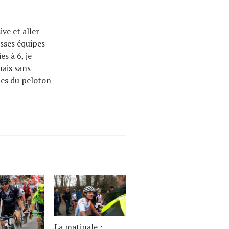
ive et aller
osses équipes
es à 6, je
mais sans
ques du peloton
La matinale :