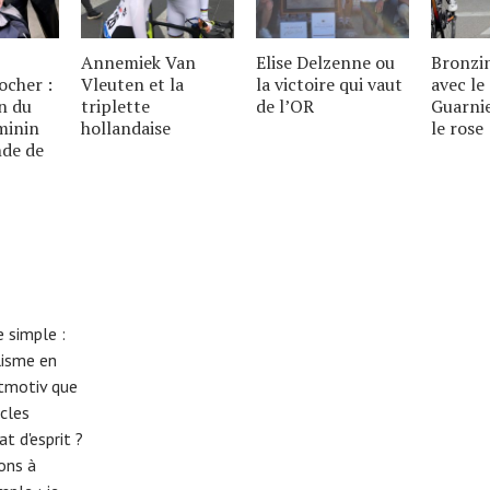
Annemiek Van
Elise Delzenne ou
Bronzi
ocher :
Vleuten et la
la victoire qui vaut
avec le
on du
triplette
de l’OR
Guarni
minin
hollandaise
le rose
nde de
 simple :
lisme en
eitmotiv que
cles
t d'esprit ?
tons à