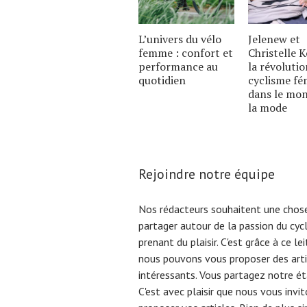
L’univers du vélo
Jelenew et
femme : confort et
Christelle K
performance au
la révoluti
quotidien
cyclisme fé
dans le mo
la mode
Rejoindre notre équipe
Nos rédacteurs souhaitent une chose
partager autour de la passion du cyc
prenant du plaisir. C'est grâce à ce l
nous pouvons vous proposer des arti
intéressants. Vous partagez notre éta
C'est avec plaisir que nous vous invi