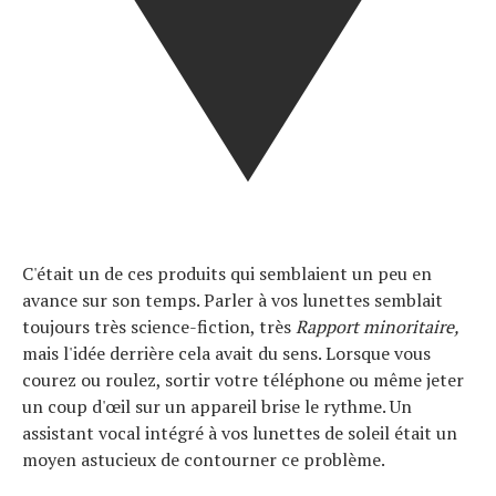
Actualités
Technologies
Tests de produits
C'était un de ces produits qui semblaient un peu en
Conseils
avance sur son temps. Parler à vos lunettes semblait
Tendances
toujours très science-fiction, très
Rapport minoritaire,
Tous nos articles
mais l'idée derrière cela avait du sens. Lorsque vous
À propos
courez ou roulez, sortir votre téléphone ou même jeter
un coup d'œil sur un appareil brise le rythme. Un
assistant vocal intégré à vos lunettes de soleil était un
moyen astucieux de contourner ce problème.