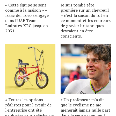
« Cette équipe se sent
Je suis tombé tête
comme à la maison » –
première sur un chevreuil
Isaac del Toro s'engage
– c'est la saison du rut en
dans l'UAE Team
ce moment et les coureurs
Emirates-XRG jusqu'en
de gravier britanniques
2031
devraient en être
conscients.
« Toutes les options
« Un professeur m'a dit
réalistes pour l'avenir de
que le cyclisme ne me
l'entreprise ont été
mènerait jamais nulle part
explorées sans relâche » –
dans la vie » – comment