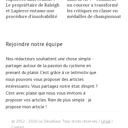
Le propriétaire de Raleigh
un coureur a transformé
et Lapierre entame une
les critiques en classe en
procédure d'insolvabilité
médailles de championnat
Rejoindre notre équipe
Nos rédacteurs souhaitent une chose simple :
partager autour de la passion du cyclisme en
prenant du plaisir. C'est grâce à ce leitmotiv que
nous pouvons vous proposer des articles
intéressants. Vous partagez notre état d'esprit ?
C'est avec plaisir que nous vous invitons à
proposer vos articles. Rien de plus simple :
je
propose mon article !
S
e
ar
c
h
f
© 2012 - 2026 Le Dérailleur. Tous droits réservés. |
Légal
|
or:
Contact