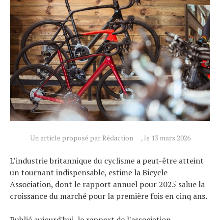
Un article proposé par Rédaction
, le 13 mars 2026
L’industrie britannique du cyclisme a peut-être atteint
Actualités
un tournant indispensable, estime la Bicycle
Technologies
Association, dont le rapport annuel pour 2025 salue la
Tests de produits
croissance du marché pour la première fois en cinq ans.
Conseils
Publié aujourd'hui, le rapport de l'association