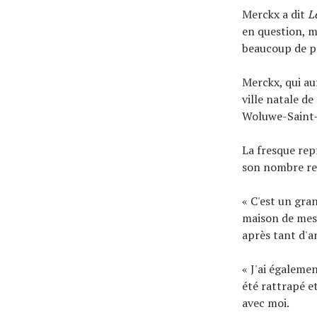
Merckx a dit
L
en question, m
beaucoup de poi
Merckx, qui au
ville natale d
Woluwe-Saint-P
La fresque rep
son nombre rec
« C'est un gra
maison de mes 
après tant d'a
« J'ai égalemen
été rattrapé et
avec moi.