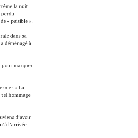
xtrême la nuit
t perdu
de « paisible ».
rale dans sa
e a déménagé à
le pour marquer
rnier. « La
un tel hommage
ouviens d’avoir
u’à l’arrivée