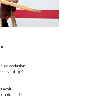
on
r une occlusion
é chez lui après
s avoir
eures du matin