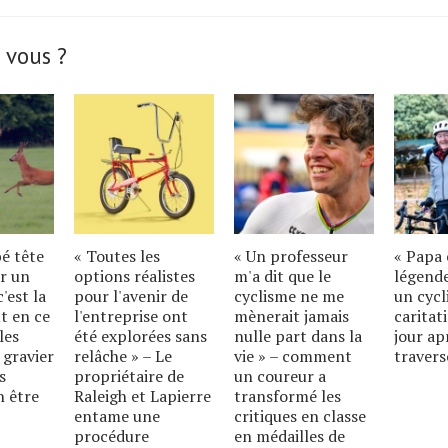
 vous ?
bé tête
« Toutes les
« Un professeur
« Papa 
r un
options réalistes
m'a dit que le
légende
'est la
pour l'avenir de
cyclisme ne me
un cycl
t en ce
l'entreprise ont
mènerait jamais
caritat
les
été explorées sans
nulle part dans la
jour ap
 gravier
relâche » – Le
vie » – comment
travers
s
propriétaire de
un coureur a
n être
Raleigh et Lapierre
transformé les
entame une
critiques en classe
procédure
en médailles de