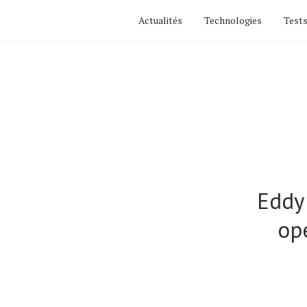
Actualités
Technologies
Tests
Eddy 
opé
Actualités
Technologies
Tests de produits
Conseils