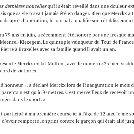
es dernières nouvelles
qu'il s'était réveillé dans une douleur e
ais que sa vie n'avait jamais été en danger. Bien que Merckx ai
ds après l’opération, le journal a qualifié son rétablissement 
ra 79 ans en juin, a récemment été honoré par une fresque mu
e Meensel-Kiezegem. Le quintuple vainqueur du Tour de Franc
ierre à Bruxelles avec sa famille quand il avait un an.
résente Merckx en kit Molteni, avec le numéro 525 bien visib
ord de victoires.
nd honneur », a déclaré Merckx lors de l'inauguration le mois de
parents n'est qu'à 50 mètres. C'est merveilleux de recevoir 
nnées dans le sport. »
t participé à ma première course ici à l'âge de 12 ans. Je me s
 d’avoir remporté le sprint contre le garçon qui était allé jusq