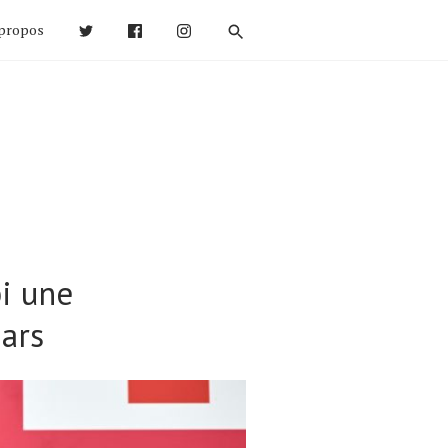
propos
bi une
mars