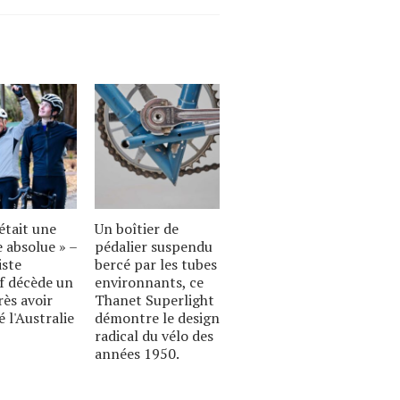
était une
Un boîtier de
 absolue » –
pédalier suspendu
iste
bercé par les tubes
if décède un
environnants, ce
rès avoir
Thanet Superlight
é l'Australie
démontre le design
radical du vélo des
années 1950.