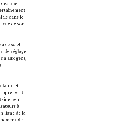
ordez une
 certainement
ais dans le
partie de son
 à ce sujet
an de réglage
 un aux gens,
s
illante et
propre petit
ertainement
isateurs à
n ligne de la
onnement de