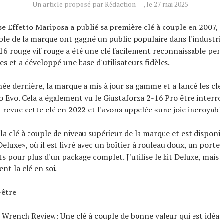
Un article proposé par Rédaction
, le 27 mai 2025
se Effetto Mariposa a publié sa première clé à couple en 2007, 
uple de la marque ont gagné un public populaire dans l'industri
16 rouge vif rouge a été une clé facilement reconnaissable p
s et a développé une base d'utilisateurs fidèles.
née dernière, la marque a mis à jour sa gamme et a lancé les cl
o Evo. Cela a également vu le Giustaforza 2-16 Pro être inter
revue cette clé en 2022 et l'avons appelée «une joie incroyable
 la clé à couple de niveau supérieur de la marque et est disponi
eluxe», où il est livré avec un boîtier à rouleau doux, un porte
ts pour plus d'un package complet. J'utilise le kit Deluxe, mais
nt la clé en soi.
-être
Wrench Review: Une clé à couple de bonne valeur qui est idéa