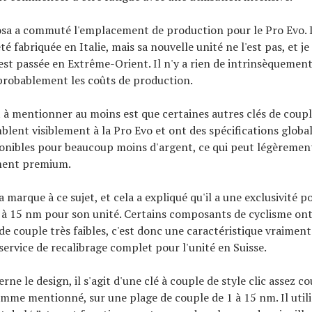
osa a commuté l'emplacement de production pour le Pro Evo. L
é fabriquée en Italie, mais sa nouvelle unité ne l'est pas, et j
est passée en Extrême-Orient. Il n'y a rien de intrinsèquement
 probablement les coûts de production.
 à mentionner au moins est que certaines autres clés de coupl
lent visiblement à la Pro Evo et ont des spécifications globale
ponibles pour beaucoup moins d'argent, ce qui peut légèreme
ment premium.
la marque à ce sujet, et cela a expliqué qu'il a une exclusivité
 à 15 nm pour son unité. Certains composants de cyclisme ont
de couple très faibles, c'est donc une caractéristique vraiment u
ervice de recalibrage complet pour l'unité en Suisse.
rne le design, il s'agit d'une clé à couple de style clic assez co
mme mentionné, sur une plage de couple de 1 à 15 nm. Il utili