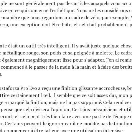
uple ne sont généralement pas des articles auxquels vous acc
ive en ce qui concerne l'esthétique. Nous ne les considérons
 manière que nous regardons un cadre de vélo, par exemple. M
orza, une exception doit être faite, et cela fait probablement 
te était un outil très intelligent. Il y avait juste quelque chose
r métallique rouge, son poids et sa poignée à molette. Le cadr
t également magnifiquement lisse pour s'adapter. J'en ai remis
e commencé à le passer de la main à la main et à faire des bruit
s.
staforza Pro Evo a reçu une finition glissante accrocheuse, br
attire certainement l'œil. Il semble que ce soit assez dur, mon 
ge a marqué la finition, mais ne l'a pas supprimé. Cela rend c
Je pense que cela divisera l'opinion; Certains mécaniciens et util
eront, et cela peut très bien faire avec une partie de l'équipe e
. Certains peuvent le ignorer car il ne modifie pas le foncti
peut commencer à être fatigué avec une utilisation intensive.