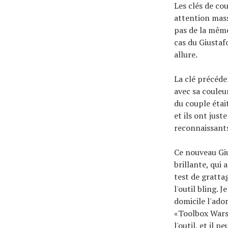
Les clés de co
attention mass
pas de la même
cas du Giustaf
allure.
La clé précéden
avec sa couleu
du couple étai
et ils ont just
reconnaissant
Ce nouveau Giu
brillante, qui 
test de gratta
l'outil bling. 
domicile l'ador
«Toolbox Wars»
l'outil, et il 