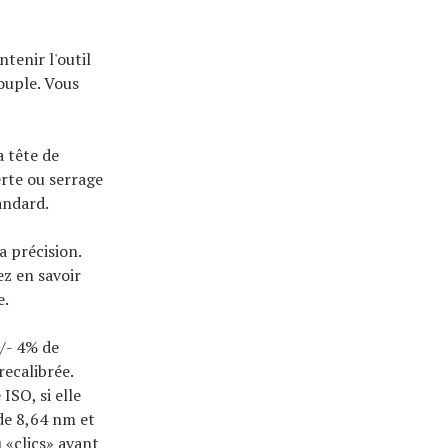
tenir l'outil
couple. Vous
a tête de
perte ou serrage
andard.
 précision.
z en savoir
e.
+/- 4% de
recalibrée.
ISO, si elle
 de 8,64 nm et
 «clics» avant