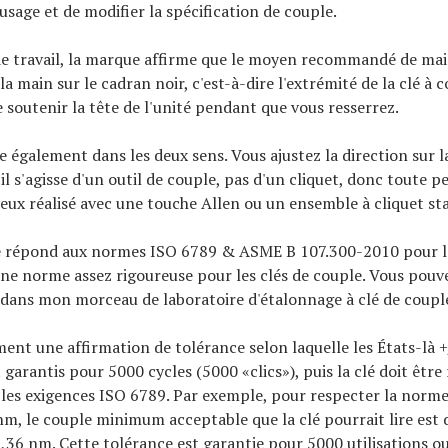
usage et de modifier la spécification de couple.
e travail, la marque affirme que le moyen recommandé de main
la main sur le cadran noir, c'est-à-dire l'extrémité de la clé à 
 soutenir la tête de l'unité pendant que vous resserrez.
te également dans les deux sens. Vous ajustez la direction sur l
u'il s'agisse d'un outil de couple, pas d'un cliquet, donc toute 
eux réalisé avec une touche Allen ou un ensemble à cliquet st
le répond aux normes ISO 6789 & ASME B 107.300-2010 pour la
ne norme assez rigoureuse pour les clés de couple. Vous pouve
t dans mon morceau de laboratoire d'étalonnage à clé de coupl
ement une affirmation de tolérance selon laquelle les États-là 
garantis pour 5000 cycles (5000 «clics»), puis la clé doit être 
les exigences ISO 6789. Par exemple, pour respecter la norme 
 nm, le couple minimum acceptable que la clé pourrait lire est
9,36 nm. Cette tolérance est garantie pour 5000 utilisations ou