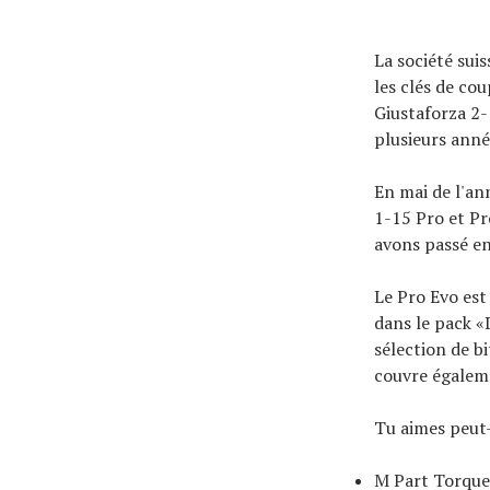
La société suis
les clés de co
Giustaforza 2-
plusieurs année
En mai de l'an
1-15 Pro et Pr
avons passé en 
Le Pro Evo est
Actualités
dans le pack «D
Technologies
sélection de bi
couvre égaleme
Tests de produits
Conseils
Tu aimes peut
Tendances
Tous nos articles
M Part Torque 