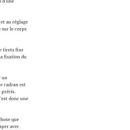
s d'une
 et au réglage
 sur le corps
tirets fins
la fixation du
r un
e cadran est
précis.
'est donc une
chose que
raper avec