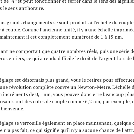
 de ¼ ”et peut fonctionner et serrer dans le sens des aiguille
 le sens antihoraire.
lus grands changements se sont produits à l'échelle du couple
lé à couple. Comme l'ancienne unité, il y a une échelle imprimée
s maintenant il est complètement numéroté de 1 à 15 nm.
ant ne comportait que quatre nombres réels, puis une série de 
s entiers, ce qui a rendu difficile le droit de l'argent lors de 
églage est désormais plus grand, vous le retirez pour effectue
une révolution complète couvre un Newton-Metre. L'échelle d
 incréments de 0,1 nm, vous pouvez donc être beaucoup plus 
osants ont des cotes de couple comme 6,2 nm, par exemple, c
 bienvenue.
églage se verrouille également en place maintenant, quelque 
e n'a pas fait, ce qui signifie qu'il n'y a aucune chance de l'att