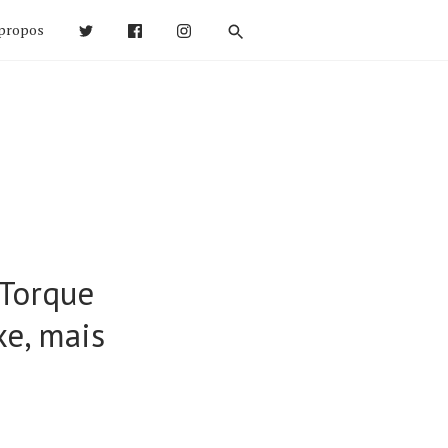
propos
 Torque
xe, mais