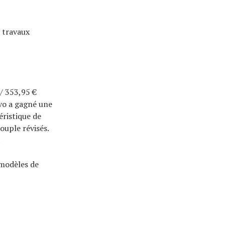
 travaux
 / 353,95 €
 Evo a gagné une
éristique de
ouple révisés.
.
 modèles de