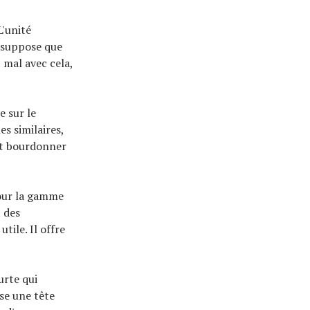
'unité
e suppose que
 mal avec cela,
e sur le
s similaires,
nt bourdonner
 pour la gamme
 des
tile. Il offre
urte qui
se une tête