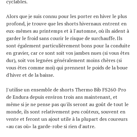
cyclables.
Alors que je suis connu pour les porter en hiver le plus
profond, je trouve que les shorts hivernaux entrent en
eux-mêmes au printemps et à l'automne, où ils aident à
garder le froid sans courir le risque de surchauffe. Ils
sont également particulièrement bons pour la conduite
en gravier, car ce sont soit vos jambes nues (si vous êtes
dur), soit vos legnées généralement moins chères (si
vous êtes comme moi) qui prennent le poids de la boue
d'hiver et de la baisse.
J'utilise un ensemble de shorts Thermo Bib FS260-Pro
Actualités
de Endura depuis environ trois ans maintenant, et
Technologies
même si je ne pense pas qu'ils seront au goût de tout le
Tests de produits
monde, ils sont relativement peu coûteux, souvent en
vente et feront un ajout utile à la plupart des coureurs
Conseils
«au cas où» la garde-robe si rien d'autre.
Tendances
Tous nos articles