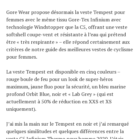
Technologies
Tests de produits
Gore Wear propose désormais la veste Tempest pour
Conseils
femmes avec le même tissu Gore-Tex Infinium avec
Tendances
technologie Windstopper que la C5, offrant une veste
Tous nos articles
softshell coupe-vent et résistante à l’eau qui prétend
À propos
être « très respirante » – elle répond certainement aux
critères de notre guide des meilleures vestes de cyclisme
pour femmes.
La veste Tempest est disponible en cinq couleurs –
rouge boule de feu pour un look de super-héros
maximum, jaune fluo pour la sécurité, un bleu marine
profond Orbit Blue, noir et « Lab Grey » (qui est
actuellement à 50% de réduction en XXS et XS
uniquement).
J’ai mis la main sur le Tempest en noir et j’ai remarqué
quelques similitudes et quelques différences entre la
veste C5 Infinium Thermo pour homme 2020. J’étais