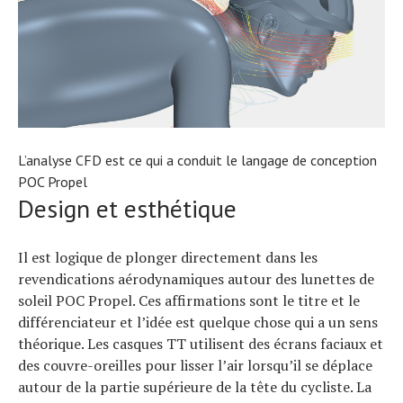
L’analyse CFD est ce qui a conduit le langage de conception
POC Propel
Design et esthétique
Il est logique de plonger directement dans les
Actualités
revendications aérodynamiques autour des lunettes de
Technologies
soleil POC Propel. Ces affirmations sont le titre et le
Tests de produits
Conseils
différenciateur et l’idée est quelque chose qui a un sens
Tendances
théorique. Les casques TT utilisent des écrans faciaux et
Tous nos articles
des couvre-oreilles pour lisser l’air lorsqu’il se déplace
À propos
autour de la partie supérieure de la tête du cycliste. La