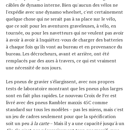
câbles de dynamo interne. Bien qu'aucun des vélos ne
l'expédie avec une dynamo wheelset, c'est certainement
quelque chose qui ne serait pas à sa place sur le vélo,
que ce soit pour les aventures graveleuses, à vélo, en
tournée, ou pour les navetteurs qui ne veulent pas avoir
Actualités
à avoir à avoir à Inquiétez-vous de charger des batteries
Technologies
à chaque fois qu'ils vont au bureau et en provenance du
Tests de produits
Conseils
bureau. Les décrocheurs, avant et arrière, ont été
Tendances
remplacés par des axes à travers, ce qui est vraiment
Tous nos articles
une nécessité de nos jours.
À propos
Les pneus de gravier s'élargissent, avec nos propres
tests de laboratoire montrant que les pneus plus larges
sont en fait plus rapides. Le nouveau Croix de Fer est
livré avec des pneus Rambler maxxis 45C comme
standard sur tous les modèles – pas les miens, mais c'est
un jeu de cadres seulement pour que la spécification
soit un peu
à la carte
– Mais il y a une capacité jusqu'à un