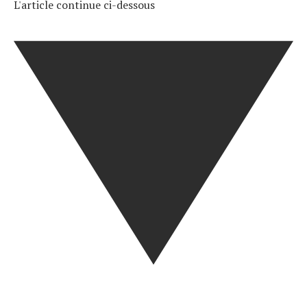
L'article continue ci-dessous