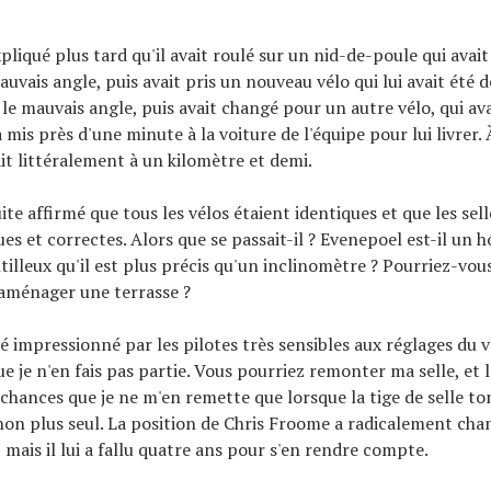
pliqué plus tard qu'il avait roulé sur un nid-de-poule qui avait
auvais angle, puis avait pris un nouveau vélo qui lui avait été 
 le mauvais angle, puis avait changé pour un autre vélo, qui av
a mis près d'une minute à la voiture de l'équipe pour lui livrer
ait littéralement à un kilomètre et demi.
ite affirmé que tous les vélos étaient identiques et que les sell
ues et correctes. Alors que se passait-il ? Evenepoel est-il un
ntilleux qu'il est plus précis qu'un inclinomètre ? Pourriez-vo
r aménager une terrasse ?
té impressionné par les pilotes très sensibles aux réglages du v
e je n'en fais pas partie. Vous pourriez remonter ma selle, et 
s chances que je ne m'en remette que lorsque la tige de selle t
 non plus seul. La position de Chris Froome a radicalement cha
 mais il lui a fallu quatre ans pour s'en rendre compte.