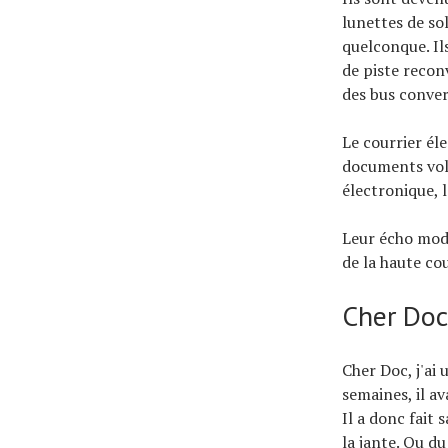
lunettes de so
quelconque. Il
de piste recon
des bus conve
Le courrier él
documents vol
électronique, l
Leur écho mode
de la haute co
Cher Do
Cher Doc, j'ai
semaines, il av
Il a donc fait 
la jante. Ou du