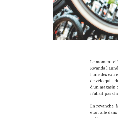
À propos
Le moment clé
Rwanda l'année
l'une des ext
de vélo qui a d
d'un magasin d
n'allait pas ch
En revanche, à
était allé dans