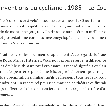
inventions du cyclisme : 1983 – Le Cou
vélo (ou coursier à vélo) classique des années 1980 portait une 
aussi dépareillés qu'il pouvait trouver, montait sur un des pr
lo de montagne (oui, un vélo de route aurait été un meilleur out
) et possédait une connaissance encyclopédique d'environ une
rtier de Soho à Londres.
était de livrer les documents rapidement. À cet égard, ils étai
e Royal Mail et Internet. Vous pouvez les réserver à différente
et double rush, à un tarif croissant. Standard signifiait qu'ils 
n café, peut-être plus d'une fois, et probablement pour ne pa
le précipitation signifiait qu'ils brûleraient tous les feux ro
endraient un raccourci pour une matinée de théâtre et finirai
ar effectuer la livraison en jetant le colis depuis l'arrière d'
vement.
us des icônes de mode improbables – les shorts de vélo, le bron