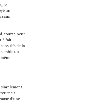
 que
oyé un
s sans
mi-course pour
 à fait
sensitifs de la
ut semble un
la même
ut simplement
 tournait
cause d’une