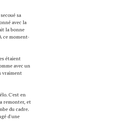
 secoué sa
donné avec la
ait la bonne
. À ce moment-
es étaient
 homme avec un
us vraiment
élo. C'est en
la remonter, et
ombe du cadre.
ngé d'une