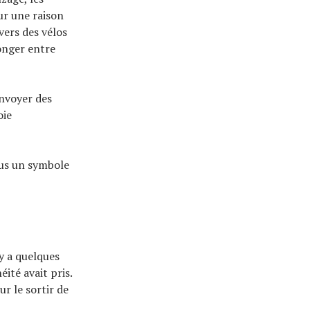
ur une raison
vers des vélos
longer entre
envoyer des
oie
nus un symbole
 y a quelques
éité avait pris.
ur le sortir de