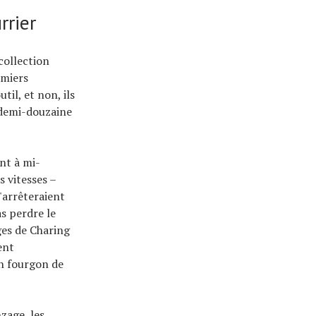
rrier
collection
emiers
il, et non, ils
 demi-douzaine
ent à mi-
s vitesses –
s'arrêteraient
s perdre le
uges de Charing
ent
un fourgon de
zage, les