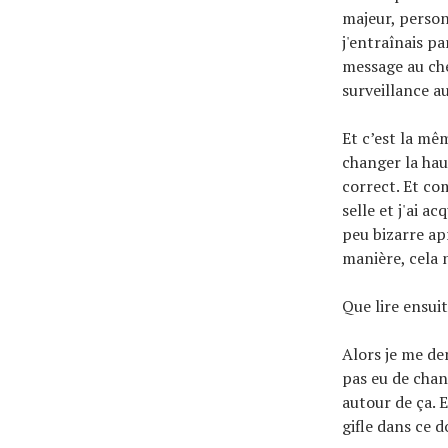
majeur, person
j'entraînais p
message au che
surveillance au
Et c’est la mê
changer la haut
correct. Et com
selle et j'ai a
peu bizarre ap
manière, cela 
Que lire ensui
Alors je me de
pas eu de chan
autour de ça.
gifle dans ce d