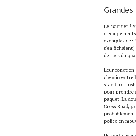
Grandes 
Le coursier à 
d'équipements 
exemples de vé
s'en fichaient
de rues du qua
Leur fonction 
chemin entre l
standard, rush 
pour prendre u
paquet. La doub
Cross Road, pr
probablement p
police en mou
Ils sont deven