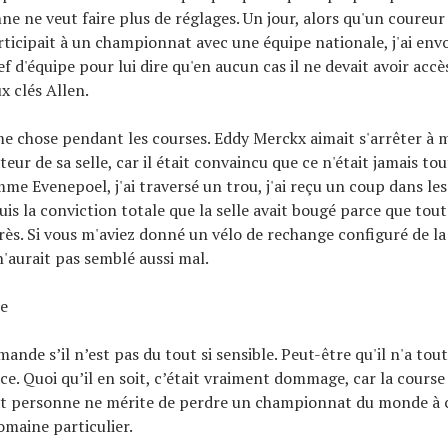
ne ne veut faire plus de réglages. Un jour, alors qu'un coureur
articipait à un championnat avec une équipe nationale, j'ai env
f d'équipe pour lui dire qu'en aucun cas il ne devait avoir accè
x clés Allen.
me chose pendant les courses. Eddy Merckx aimait s'arrêter à 
eur de sa selle, car il était convaincu que ce n'était jamais tout
me Evenepoel, j'ai traversé un trou, j'ai reçu un coup dans les 
cquis la conviction totale que la selle avait bougé parce que to
rès. Si vous m'aviez donné un vélo de rechange configuré de 
n'aurait pas semblé aussi mal.
te
mande s’il n’est pas du tout si sensible. Peut-être qu'il n'a to
ce. Quoi qu’il en soit, c’était vraiment dommage, car la course
 Et personne ne mérite de perdre un championnat du monde à 
omaine particulier.