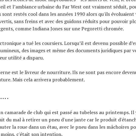
leil et l’ambiance urbaine du Far West ont vraiment séduit, po
s sont restés cool dans les années 1990 alors qu'ils évoluaient 
vertis, sans freins et avec des guidons réduits pour pouvoir p
rgents, comme Indiana Jones sur une Pegoretti chromée.
ectronique a tué les coursiers. Lorsqu’il est devenu possible d’
umineux, des images et même des documents juridiques par v
eur utilité a disparu.
rne est le livreur de nourriture. Ils ne sont pas encore deve
uture. Mais cela arrivera probablement.
c….
 un camarade de club qui est passé au tubeless au printemps. Il
ait du mal à retirer un pneu d'une jante car le produit d'étanch
sauter la roue dans un étau, avec le pneu dans les mâchoires po
 moins, c'était son intention.