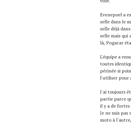
volé.
Evenepoel a ex
selle dans le m
selle déjà dans
selle mais qui 
là, Pogacar ét
L'équipe a ensu
toutes identiq
périnée si poi
l'utiliser pou
J'ai toujours é
partie parce qu
il y a de forte
Je ne suis pas
moto à l'autre,