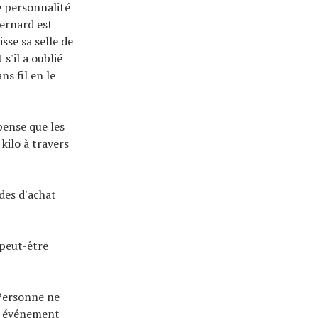
ne personnalité
ernard est
isse sa selle de
s'il a oublié
ns fil en le
pense que les
kilo à travers
ides d'achat
 peut-être
 Personne ne
un événement