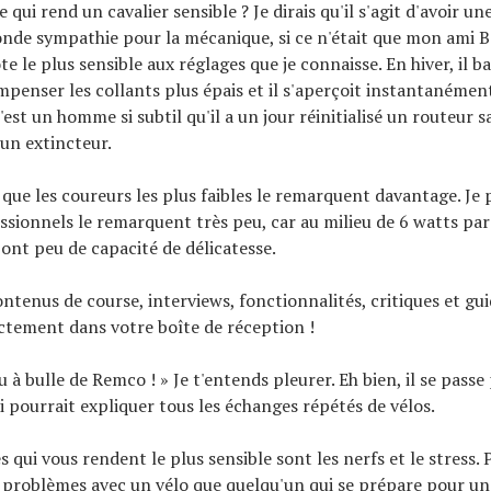
e qui rend un cavalier sensible ? Je dirais qu'il s'agit d'avoir u
nde sympathie pour la mécanique, si ce n'était que mon ami B
te le plus sensible aux réglages que je connaisse. En hiver, il ba
enser les collants plus épais et il s'aperçoit instantanément 
 c'est un homme si subtil qu'il a un jour réinitialisé un routeur sa
un extincteur.
 que les coureurs les plus faibles le remarquent davantage. Je 
essionnels le remarquent très peu, car au milieu de 6 watts par 
s ont peu de capacité de délicatesse.
ontenus de course, interviews, fonctionnalités, critiques et gu
ectement dans votre boîte de réception !
u à bulle de Remco ! » Je t'entends pleurer. Eh bien, il se passe
i pourrait expliquer tous les échanges répétés de vélos.
s qui vous rendent le plus sensible sont les nerfs et le stress.
e problèmes avec un vélo que quelqu'un qui se prépare pour 