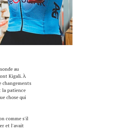
 monde au
ont Kigali. À
de changements
t la patience
que chose qui
zon comme s'il
r et l'avait