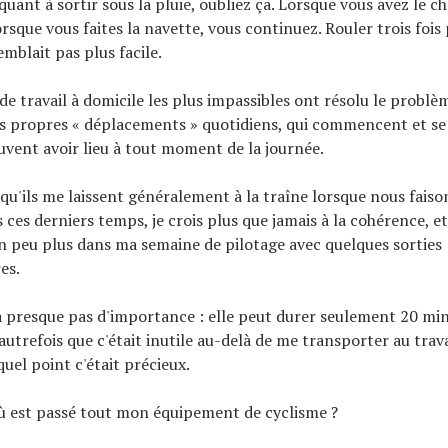
uant à sortir sous la pluie, oubliez ça. Lorsque vous avez le choi
orsque vous faites la navette, vous continuez. Rouler trois fois
emblait pas plus facile.
de travail à domicile les plus impassibles ont résolu le problè
rs propres « déplacements » quotidiens, qui commencent et s
uvent avoir lieu à tout moment de la journée.
e qu'ils me laissent généralement à la traîne lorsque nous faiso
ces derniers temps, je crois plus que jamais à la cohérence, et 
un peu plus dans ma semaine de pilotage avec quelques sorties
es.
a presque pas d'importance : elle peut durer seulement 20 min
autrefois que c'était inutile au-delà de me transporter au travai
uel point c'était précieux.
ù est passé tout mon équipement de cyclisme ?