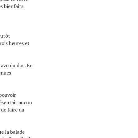
s bienfaits
lutôt
rois heures et
bravo du doc. En
enues
 pouvoir
résentait aucun
 de faire du
ue la balade