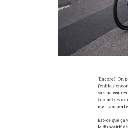
À propos
'Encore?' On p
j'enfilais enco
surchaussures 
kilomètres urb
me transporter
Est-ce que ça v
le dispositif d