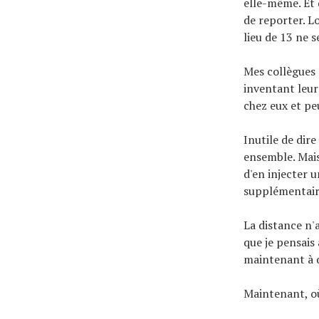
elle-même. Et q
de reporter. L
lieu de 13 ne s
Mes collègues 
inventant leu
chez eux et pe
Inutile de dir
ensemble. Mais 
d'en injecter 
supplémentair
La distance n'
que je pensais 
maintenant à q
Maintenant, o