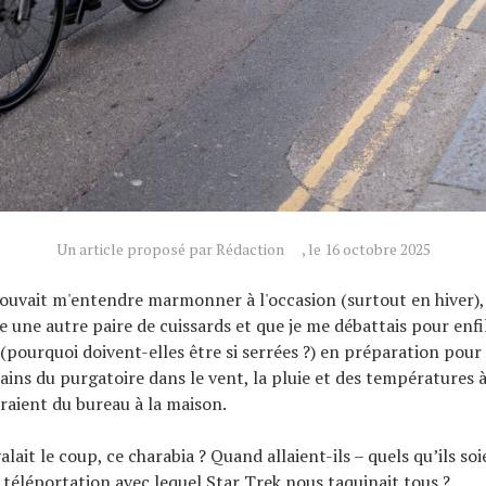
Un article proposé par Rédaction
, le 16 octobre 2025
ouvait m'entendre marmonner à l'occasion (surtout en hiver),
re une autre paire de cuissards et que je me débattais pour enf
(pourquoi doivent-elles être si serrées ?) en préparation pour 
ains du purgatoire dans le vent, la pluie et des températures à
aient du bureau à la maison.
alait le coup, ce charabia ? Quand allaient-ils – quels qu’ils soie
e téléportation avec lequel Star Trek nous taquinait tous ?