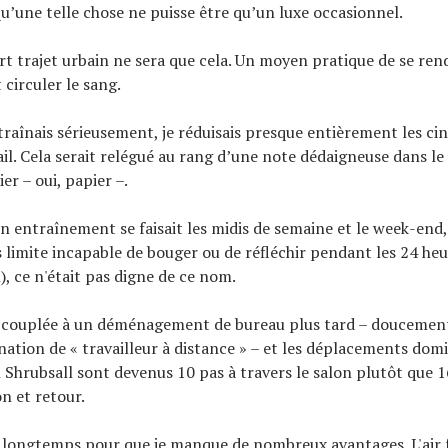
u’une telle chose ne puisse être qu’un luxe occasionnel.
urt trajet urbain ne sera que cela. Un moyen pratique de se rend
 circuler le sang.
raînais sérieusement, je réduisais presque entièrement les cin
ail. Cela serait relégué au rang d’une note dédaigneuse dans le
er – oui, papier –.
n entraînement se faisait les midis de semaine et le week-end, 
 limite incapable de bouger ou de réfléchir pendant les 24 heu
), ce n'était pas digne de ce nom.
couplée à un déménagement de bureau plus tard – doucement
nation de « travailleur à distance » – et les déplacements domi
 Shrubsall sont devenus 10 pas à travers le salon plutôt que 1
n et retour.
lu longtemps pour que je manque de nombreux avantages. L'air f