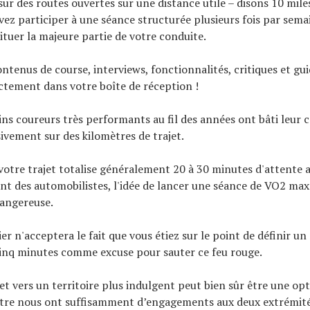
r des routes ouvertes sur une distance utile – disons 10 mile
vez participer à une séance structurée plusieurs fois par semai
ituer la majeure partie de votre conduite.
ontenus de course, interviews, fonctionnalités, critiques et gu
ectement dans votre boîte de réception !
ains coureurs très performants au fil des années ont bâti leur 
ivement sur des kilomètres de trajet.
votre trajet totalise généralement 20 à 30 minutes d'attente 
nt des automobilistes, l'idée de lancer une séance de VO2 max
dangereuse.
ier n'acceptera le fait que vous étiez sur le point de définir u
cinq minutes comme excuse pour sauter ce feu rouge.
jet vers un territoire plus indulgent peut bien sûr être une opt
tre nous ont suffisamment d’engagements aux deux extrémité