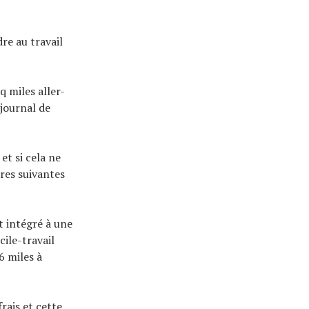
re au travail
q miles aller-
 journal de
et si cela ne
res suivantes
 intégré à une
cile-travail
6 miles à
rais et cette