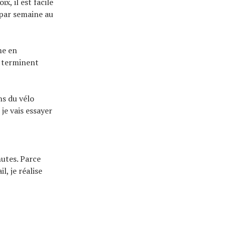
x, il est facile
 par semaine au
me en
e terminent
ns du vélo
je vais essayer
utes. Parce
l, je réalise