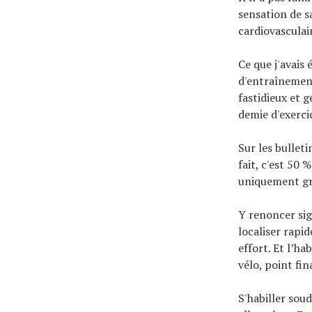
sensation de s
cardiovasculai
Ce que j'avais 
d'entraînement
fastidieux et 
demie d'exerci
Sur les bulleti
fait, c'est 50
uniquement grâ
Y renoncer sig
localiser rapi
effort. Et l’ha
vélo, point fina
S'habiller sou