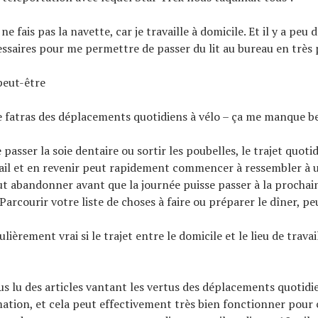
 ne fais pas la navette, car je travaille à domicile. Et il y a peu
essaires pour me permettre de passer du lit au bureau en très
peut-être
ce fatras des déplacements quotidiens à vélo – ça me manque 
asser la soie dentaire ou sortir les poubelles, le trajet quoti
ail et en revenir peut rapidement commencer à ressembler à 
aut abandonner avant que la journée puisse passer à la prochai
arcourir votre liste de choses à faire ou préparer le dîner, pe
ulièrement vrai si le trajet entre le domicile et le lieu de travai
s lu des articles vantant les vertus des déplacements quoti
tion, et cela peut effectivement très bien fonctionner pour ce