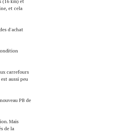
s (16 km) et
ne, et cela
ides d'achat
condition
aux carrefours
 est aussi peu
n nouveau PB de
ion. Mais
s de la