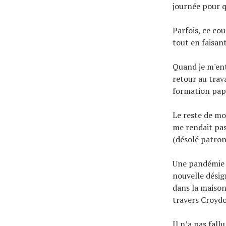
journée pour q
Parfois, ce co
tout en faisant
Quand je m'ent
retour au trav
formation papi
Le reste de mo
me rendait pas
(désolé patron
Une pandémie 
nouvelle désig
dans la maison
travers Croydo
Il n’a pas fal