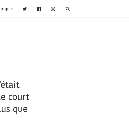
propos
était
le court
plus que