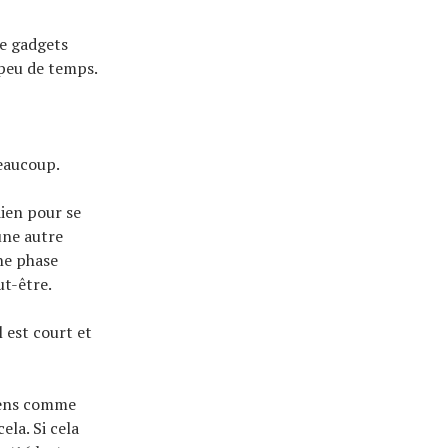
 de gadgets
 peu de temps.
beaucoup.
dien pour se
une autre
ne phase
ut-être.
l est court et
diens comme
la. Si cela