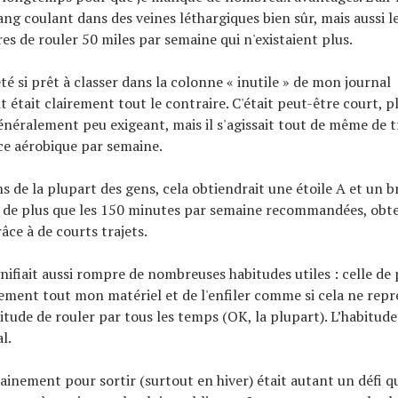
ang coulant dans des veines léthargiques bien sûr, mais aussi le
res de rouler 50 miles par semaine qui n'existaient plus.
été si prêt à classer dans la colonne « inutile » de mon journal
 était clairement tout le contraire. C'était peut-être court, p
généralement peu exigeant, mais il s'agissait tout de même de t
ce aérobique par semaine.
ns de la plupart des gens, cela obtiendrait une étoile A et un 
 % de plus que les 150 minutes par semaine recommandées, obt
ce à de courts trajets.
nifiait aussi rompre de nombreuses habitudes utiles : celle de
dement tout mon matériel et de l'enfiler comme si cela ne rep
bitude de rouler par tous les temps (OK, la plupart). L’habitude
l.
dainement pour sortir (surtout en hiver) était autant un défi q