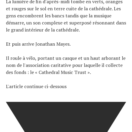
La lumière de fin d'après-midi tombe en verts, oranges
et rouges sur le sol en terre cuite de la cathédrale. Les
gens encombrent les bancs tandis que la musique
Actualités
démarre, un son complexe et superposé résonnant dans
Technologies
le grand intérieur de la cathédrale.
Tests de produits
Conseils
Et puis arrive Jonathan Mayes.
Tendances
Tous nos articles
Il roule à vélo, portant un casque et un haut arborant le
À propos
nom de l'association caritative pour laquelle il collecte
des fonds : le « Cathedral Music Trust ».
L'article continue ci-dessous