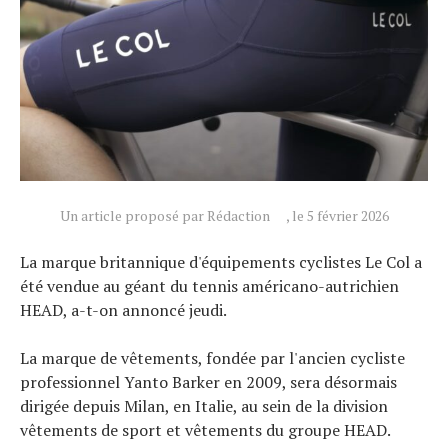
Actualités
Technologies
Un article proposé par Rédaction
, le 5 février 2026
Tests de produits
Conseils
La marque britannique d'équipements cyclistes Le Col a
Tendances
été vendue au géant du tennis américano-autrichien
HEAD, a-t-on annoncé jeudi.
Tous nos articles
À propos
La marque de vêtements, fondée par l'ancien cycliste
professionnel Yanto Barker en 2009, sera désormais
dirigée depuis Milan, en Italie, au sein de la division
vêtements de sport et vêtements du groupe HEAD.