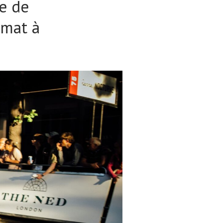
re de
rmat à