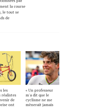
tionnées par
mment la course
 le tout se
nds de
s les
« Un professeur
 réalistes
m'a dit que le
avenir de
cyclisme ne me
prise ont
mènerait jamais