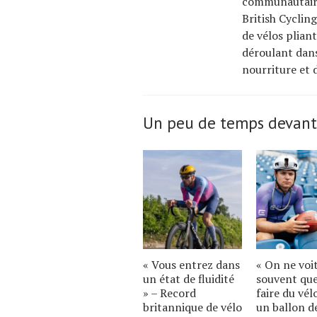
communautaire
British Cyclin
de vélos plian
déroulant dans
nourriture et 
Un peu de temps devant
« Vous entrez dans
« On ne voi
un état de fluidité
souvent qu
» – Record
faire du vél
britannique de vélo
un ballon d