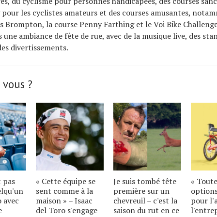
s, du cyclisme pour personnes handicapées, des courses sanc
g pour les cyclistes amateurs et des courses amusantes, nota
ts Brompton, la course Penny Farthing et le Voi Bike Challenge,
 une ambiance de fête de rue, avec de la musique live, des sta
des divertissements.
 vous ?
t pas
« Cette équipe se
Je suis tombé tête
« Toute
elqu'un
sent comme à la
première sur un
options
o avec
maison » – Isaac
chevreuil – c'est la
pour l'
e
del Toro s'engage
saison du rut en ce
l'entre