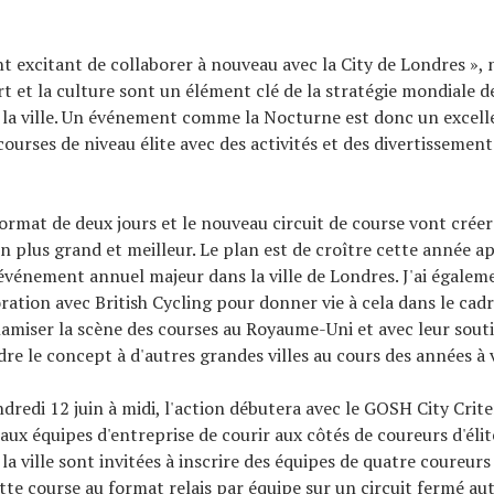
nt excitant de collaborer à nouveau avec la City de Londres », 
rt et la culture sont un élément clé de la stratégie mondiale d
 la ville. Un événement comme la Nocturne est donc un excel
courses de niveau élite avec des activités et des divertissement
ormat de deux jours et le nouveau circuit de course vont crée
 plus grand et meilleur. Le plan est de croître cette année a
événement annuel majeur dans la ville de Londres. J'ai égaleme
oration avec British Cycling pour donner vie à cela dans le cadr
amiser la scène des courses au Royaume-Uni et avec leur sout
re le concept à d'autres grandes villes au cours des années à 
ndredi 12 juin à midi, l'action débutera avec le GOSH City Cri
aux équipes d'entreprise de courir aux côtés de coureurs d'élit
la ville sont invitées à inscrire des équipes de quatre coureur
ette course au format relais par équipe sur un circuit fermé au