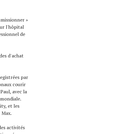
umissionner »
ur l'hôpital
essionnel de
ides d'achat
registrées par
onaux courir
Paul, avec la
 mondiale.
ty, et les
O Max.
es activités