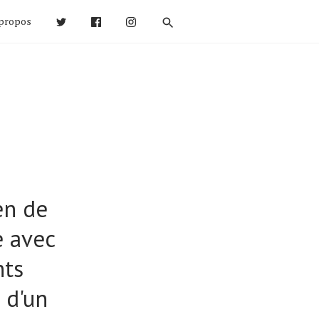
propos
en de
e avec
nts
 d'un