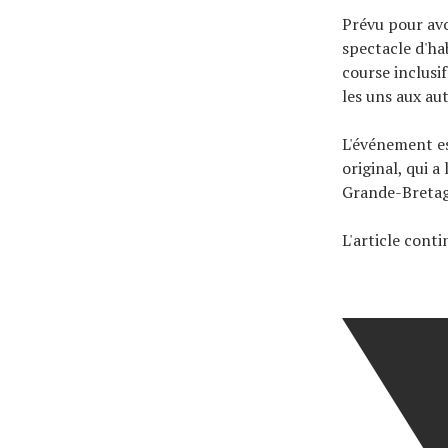
Prévu pour avo
spectacle d'ha
course inclusi
les uns aux aut
L'événement es
original, qui a
Grande-Breta
L'article cont