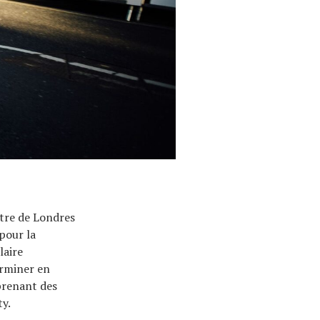
ntre de Londres
pour la
laire
erminer en
mprenant des
ty.