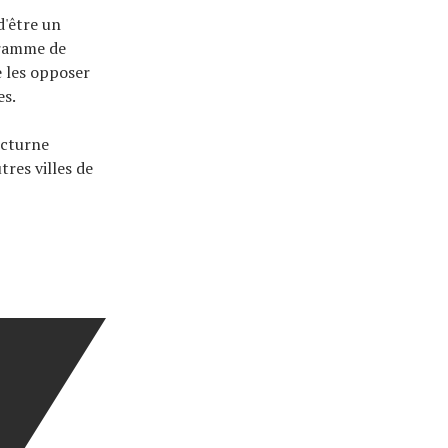
d'être un
ogramme de
e les opposer
es.
octurne
tres villes de