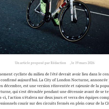
Un article proposé par Rédaction
, le 19 mars 2026
ement cycliste du milieu de l'été devrait avoir lieu dans le ce
n confirmé aujourd'hui. La City of London Nocturne, annoncée 
en décembre, est une version réinventée et rajeunie de la popu
turne, qui s'est déroulée pendant une décennie avant de se t
s-ci, l'action s'étalera sur deux jours et verra des équipes co
ssionnels courir sur des circuits fermés en plein cœur de la Ci