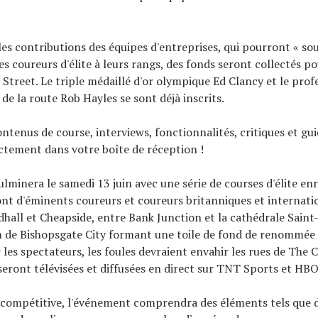
les contributions des équipes d'entreprises, qui pourront « so
s coureurs d'élite à leurs rangs, des fonds seront collectés po
treet. Le triple médaillé d'or olympique Ed Clancy et le prof
 de la route Rob Hayles se sont déjà inscrits.
ontenus de course, interviews, fonctionnalités, critiques et gu
ectement dans votre boîte de réception !
lminera le samedi 13 juin avec une série de courses d'élite en
ront d'éminents coureurs et coureurs britanniques et internati
dhall et Cheapside, entre Bank Junction et la cathédrale Saint-
n de Bishopsgate City formant une toile de fond de renommée
les spectateurs, les foules devraient envahir les rues de The Ci
 seront télévisées et diffusées en direct sur TNT Sports et HB
 compétitive, l'événement comprendra des éléments tels que d