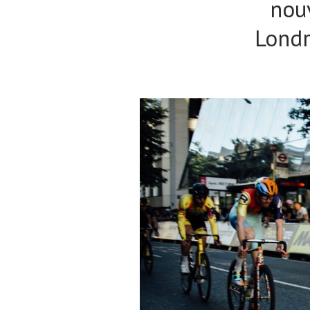
nouv
Londr
Actualités
Technologies
Tests de produits
Conseils
Tendances
Tous nos articles
À propos