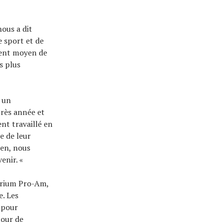
nous a dit
e sport et de
lent moyen de
s plus
r un
près année et
nt travaillé en
e de leur
ien, nous
venir. «
terium Pro-Am,
e. Les
s pour
tour de