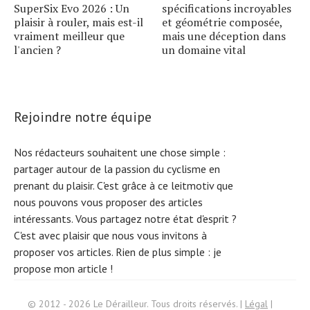
SuperSix Evo 2026 : Un
spécifications incroyables
plaisir à rouler, mais est-il
et géométrie composée,
vraiment meilleur que
mais une déception dans
l'ancien ?
un domaine vital
Rejoindre notre équipe
Nos rédacteurs souhaitent une chose simple :
partager autour de la passion du cyclisme en
prenant du plaisir. C'est grâce à ce leitmotiv que
nous pouvons vous proposer des articles
intéressants. Vous partagez notre état d'esprit ?
C'est avec plaisir que nous vous invitons à
proposer vos articles. Rien de plus simple :
je
propose mon article !
S
e
ar
c
h
f
© 2012 - 2026 Le Dérailleur. Tous droits réservés. |
Légal
|