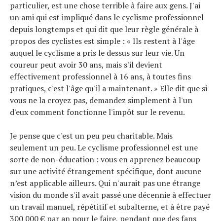
particulier, est une chose terrible à faire aux gens. J'ai
Conseils
un ami qui est impliqué dans le cyclisme professionnel
Tendances
depuis longtemps et qui dit que leur règle générale à
Tous nos articles
propos des cyclistes est simple : « Ils restent à l'âge
À propos
auquel le cyclisme a pris le dessus sur leur vie. Un
coureur peut avoir 30 ans, mais s'il devient
effectivement professionnel à 16 ans, à toutes fins
pratiques, c'est l'âge qu'il a maintenant. » Elle dit que si
vous ne la croyez pas, demandez simplement à l'un
d'eux comment fonctionne l'impôt sur le revenu.
Je pense que c'est un peu peu charitable. Mais
seulement un peu. Le cyclisme professionnel est une
sorte de non-éducation : vous en apprenez beaucoup
sur une activité étrangement spécifique, dont aucune
n’est applicable ailleurs. Qui n'aurait pas une étrange
vision du monde s'il avait passé une décennie à effectuer
un travail manuel, répétitif et subalterne, et à être payé
300 000 € par an pour le faire, pendant que des fans