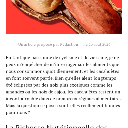
Un article proposé par Rédaction
, le 13 août 2024
En tant que passionné de cyclisme et de vie saine, je ne
peux m’empêcher de m’interroger sur les aliments que
Actualités
nous consommons quotidiennement, et les cacahuètes
Technologies
en font souvent partie. Bien qu’elles aient longtemps
été éclipsées par des noix plus exotiques comme les
Tests de produits
amandes ou les noix de cajou, les cacahuètes restent un
Conseils
incontournable dans de nombreux régimes alimentaires.
Tendances
Mais la question se pose : sont-elles réellement bonnes
Tous nos articles
pour nous ?
À propos
La Richesse Nutritionnelle des