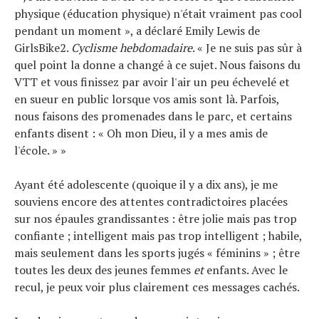
physique (éducation physique) n'était vraiment pas cool
pendant un moment », a déclaré Emily Lewis de
GirlsBike2.
Cyclisme hebdomadaire
. « Je ne suis pas sûr à
quel point la donne a changé à ce sujet. Nous faisons du
VTT et vous finissez par avoir l'air un peu échevelé et
en sueur en public lorsque vos amis sont là. Parfois,
nous faisons des promenades dans le parc, et certains
enfants disent : « Oh mon Dieu, il y a mes amis de
l'école. » »
Ayant été adolescente (quoique il y a dix ans), je me
souviens encore des attentes contradictoires placées
sur nos épaules grandissantes : être jolie mais pas trop
confiante ; intelligent mais pas trop intelligent ; habile,
Actualités
mais seulement dans les sports jugés « féminins » ; être
Technologies
toutes les deux des jeunes femmes
et
enfants. Avec le
Tests de produits
recul, je peux voir plus clairement ces messages cachés.
Conseils
Tendances