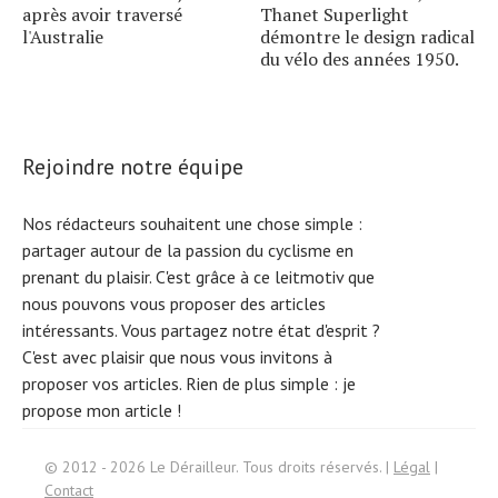
après avoir traversé
Thanet Superlight
l'Australie
démontre le design radical
du vélo des années 1950.
Rejoindre notre équipe
Nos rédacteurs souhaitent une chose simple :
partager autour de la passion du cyclisme en
prenant du plaisir. C'est grâce à ce leitmotiv que
nous pouvons vous proposer des articles
intéressants. Vous partagez notre état d'esprit ?
C'est avec plaisir que nous vous invitons à
proposer vos articles. Rien de plus simple :
je
propose mon article !
S
e
ar
c
h
f
or:
© 2012 - 2026 Le Dérailleur. Tous droits réservés. |
Légal
|
Contact