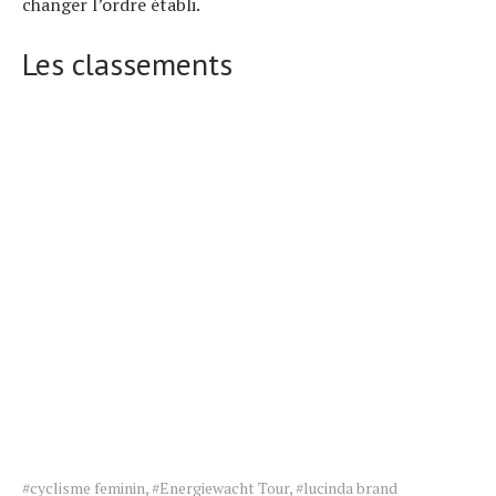
changer l’ordre établi.
Les classements
Tags
#cyclisme feminin
,
#Energiewacht Tour
,
#lucinda brand