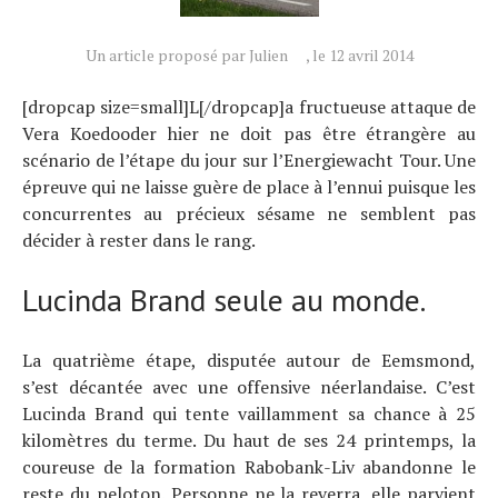
Technologies
Un article proposé par Julien
, le 12 avril 2014
Tests de produits
Conseils
[dropcap size=small]L[/dropcap]a fructueuse attaque de
Vera Koedooder hier ne doit pas être étrangère au
Tendances
scénario de l’étape du jour sur l’Energiewacht Tour. Une
Tous nos articles
épreuve qui ne laisse guère de place à l’ennui puisque les
concurrentes au précieux sésame ne semblent pas
À propos
décider à rester dans le rang.
Lucinda Brand seule au monde.
La quatrième étape, disputée autour de Eemsmond,
s’est décantée avec une offensive néerlandaise. C’est
Lucinda Brand qui tente vaillamment sa chance à 25
kilomètres du terme. Du haut de ses 24 printemps, la
coureuse de la formation Rabobank-Liv abandonne le
reste du peloton. Personne ne la reverra, elle parvient