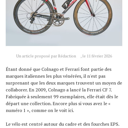
Actualités
Technologies
Tests de produits
Conseils
Un article proposé par Rédaction
, le 11 février 2026
Tendances
Étant donné que Colnago et Ferrari font partie des
Tous nos articles
marques italiennes les plus vénérées, il n'est pas
À propos
surprenant que les deux marques trouvent un moyen de
collaborer. En 2009, Colnago a lancé la Ferrari CF 7.
Fabriquée à seulement 99 exemplaires, elle était dès le
départ une collection. Encore plus si vous avez le «
numéro 1 », comme on le voit ici.
Le vélo est centré autour du cadre et des fourches EPS.