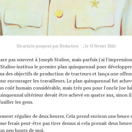
Un article proposé par Rédaction
, le 15 février 2026
e pas souvent à Joseph Staline, mais parfois j'ai l'impression 
, Staline institua le premier plan quinquennal pour développe
fixa des objectifs de production de tracteurs et lança une offen
r encourager les travailleurs. Le plan quinquennal fut achev
 un coût humain considérable, mais très peu pour l'oncle Joe l
inquennal ultérieur devait être achevé en quatre ans, sinon il 
usiller les gens.
nement régulier de deux heures. Cela prend environ une heure 
me ferais peut-être pas tirer dessus si cela prenait deux heures
un peu honte de moi.