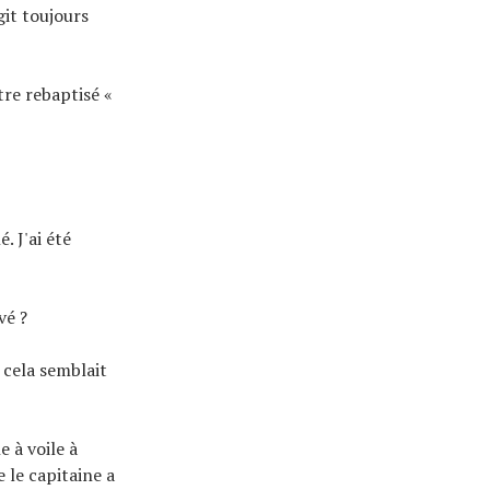
git toujours
être rebaptisé «
. J'ai été
vé ?
 cela semblait
e à voile à
 le capitaine a