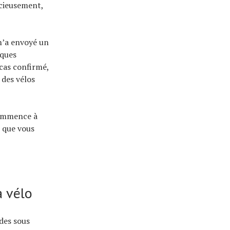
icieusement,
m’a envoyé un
iques
 cas confirmé,
 des vélos
commence à
s que vous
à vélo
des sous