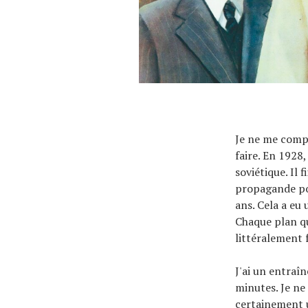
À propos
Je ne me compar
faire. En 1928
soviétique. Il 
propagande pou
ans. Cela a eu
Chaque plan qu
littéralement f
J'ai un entraî
minutes. Je ne 
certainement 