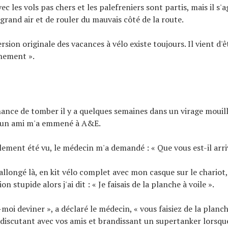
c les vols pas chers et les palefreniers sont partis, mais il s'a
 grand air et de rouler du mauvais côté de la route.
version originale des vacances à vélo existe toujours. Il vient d'
nement ».
hance de tomber il y a quelques semaines dans un virage mouillé
t un ami m'a emmené à A&E.
alement été vu, le médecin m'a demandé : « Que vous est-il arri
allongé là, en kit vélo complet avec mon casque sur le chariot,
n stupide alors j'ai dit : « Je faisais de la planche à voile ».
-moi deviner », a déclaré le médecin, « vous faisiez de la planch
, discutant avec vos amis et brandissant un supertanker lorsque