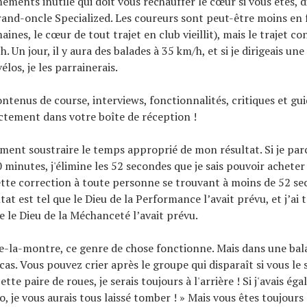
ements inutile qui doit vous réchauffer le cœur si vous êtes, d
rand-oncle Specialized. Les coureurs sont peut-être moins en
nes, le cœur de tout trajet en club vieillit), mais le trajet co
. Un jour, il y aura des balades à 35 km/h, et si je dirigeais un
élos, je les parrainerais.
ontenus de course, interviews, fonctionnalités, critiques et gu
ectement dans votre boîte de réception !
ment soustraire le temps approprié de mon résultat. Si je par
minutes, j'élimine les 52 secondes que je sais pouvoir acheter 
tte correction à toute personne se trouvant à moins de 52 s
at est tel que le Dieu de la Performance l’avait prévu, et j’ai 
e le Dieu de la Méchanceté l’avait prévu.
-la-montre, ce genre de chose fonctionne. Mais dans une bal
 cas. Vous pouvez crier après le groupe qui disparaît si vous le s
cette paire de roues, je serais toujours à l'arrière ! Si j'avais é
o, je vous aurais tous laissé tomber ! » Mais vous êtes toujours