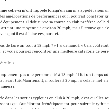
me celle-ci m'ont rappelé lorsqu'un ami m'a appelé la semai
des améliorations de performances qu'il pourrait constater gr
 d'équipement. Il doit suivre sa course en club préférée, celle
ui atteint une moyenne d'environ 20 mph, mais il trouve que c'
ec quoi il est à l'aise ces jours-ci.
ous de faire un tour à 18 mph ? » J'ai demandé. « Cela coûterai
, et vous pourriez rencontrer une meilleure catégorie de pers
dicule. »
simplement pas une personnalité à 18 mph. Il fut un temps où i
a l'avait tué. Maintenant, il roulera à 20 mph si cela le met en f
a sagesse.
ie dans les sorties typiques en club à 20 mph, c'est qu'elles so
lissants qui s'améliorent frénétiquement pour suivre le rythme.