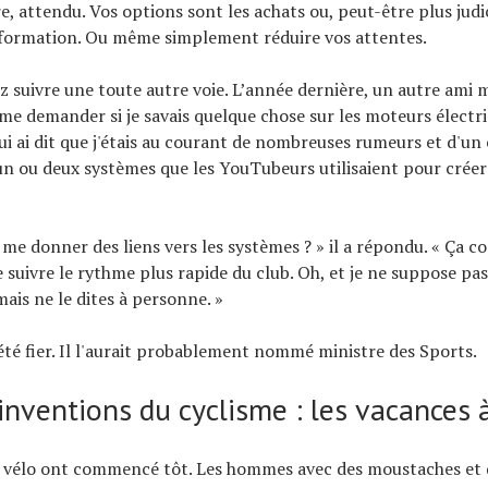
e, attendu. Vos options sont les achats ou, peut-être plus jud
 formation. Ou même simplement réduire vos attentes.
 suivre une toute autre voie. L’année dernière, un autre ami 
e demander si je savais quelque chose sur les moteurs électr
lui ai dit que j'étais au courant de nombreuses rumeurs et d'un
e un ou deux systèmes que les YouTubeurs utilisaient pour créer
me donner des liens vers les systèmes ? » il a répondu. « Ça 
de suivre le rythme plus rapide du club. Oh, et je ne suppose pa
 mais ne le dites à personne. »
 été fier. Il l'aurait probablement nommé ministre des Sports.
inventions du cyclisme : les vacances 
à vélo ont commencé tôt. Les hommes avec des moustaches et 