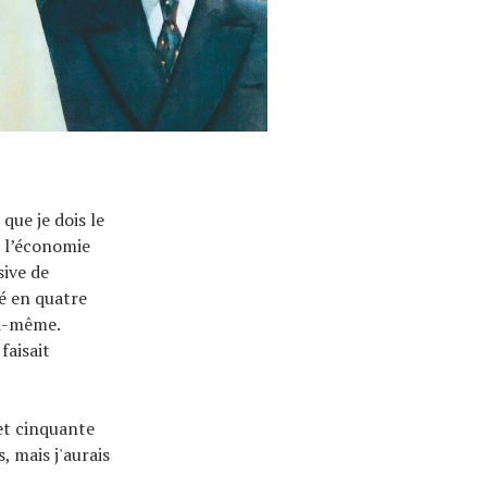
que je dois le
r l’économie
sive de
é en quatre
ui-même.
faisait
et cinquante
, mais j'aurais