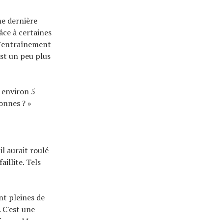
ne dernière
âce à certaines
 d'entraînement
est un peu plus
t environ 5
onnes ? »
l aurait roulé
aillite. Tels
nt pleines de
 C'est une