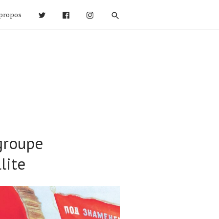
propos
groupe
lite