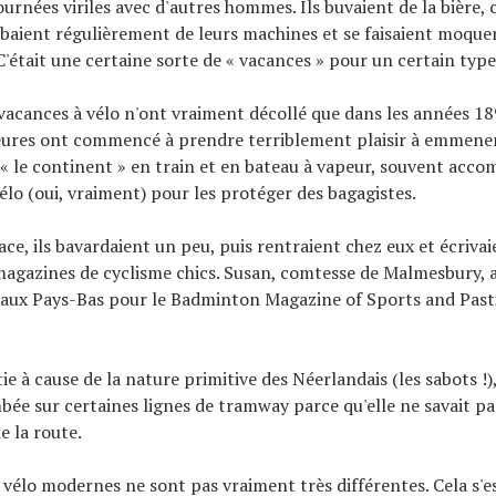
ournées viriles avec d'autres hommes. Ils buvaient de la bière,
aient régulièrement de leurs machines et se faisaient moquer
était une certaine sorte de « vacances » pour un certain type
 vacances à vélo n'ont vraiment décollé que dans les années 18
eures ont commencé à prendre terriblement plaisir à emmener
« le continent » en train et en bateau à vapeur, souvent acc
vélo (oui, vraiment) pour les protéger des bagagistes.
ace, ils bavardaient un peu, puis rentraient chez eux et écrivai
magazines de cyclisme chics. Susan, comtesse de Malmesbury, a 
aux Pays-Bas pour le Badminton Magazine of Sports and Pasti
e à cause de la nature primitive des Néerlandais (les sabots !), 
mbée sur certaines lignes de tramway parce qu'elle ne savait pa
e la route.
 vélo modernes ne sont pas vraiment très différentes. Cela s'e