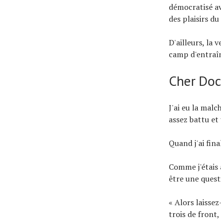
démocratisé ave
des plaisirs du
D'ailleurs, la 
camp d'entraî
Cher Doc
J'ai eu la malc
assez battu e
Quand j'ai fin
Comme j'étais 
être une questio
« Alors laissez
trois de front