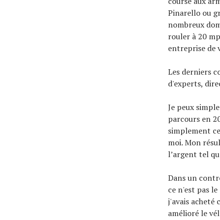
course aux arm
Pinarello ou g
nombreux domai
rouler à 20 mph
entreprise de v
Les derniers c
d'experts, dir
Je peux simple
parcours en 20 
simplement ce
moi. Mon résult
l’argent tel qu
Dans un contre
ce n'est pas le
j'avais acheté 
amélioré le vél