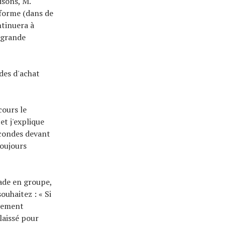
isons, M.
 forme (dans de
ntinuera à
e grande
ides d'achat
cours le
et j'explique
econdes devant
toujours
ade en groupe,
ouhaitez : « Si
galement
 laissé pour