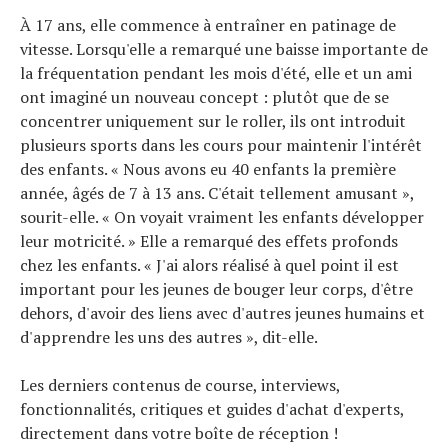
À 17 ans, elle commence à entraîner en patinage de
vitesse. Lorsqu'elle a remarqué une baisse importante de
la fréquentation pendant les mois d'été, elle et un ami
ont imaginé un nouveau concept : plutôt que de se
concentrer uniquement sur le roller, ils ont introduit
plusieurs sports dans les cours pour maintenir l'intérêt
des enfants. « Nous avons eu 40 enfants la première
année, âgés de 7 à 13 ans. C'était tellement amusant »,
sourit-elle. « On voyait vraiment les enfants développer
leur motricité. » Elle a remarqué des effets profonds
Actualités
chez les enfants. « J'ai alors réalisé à quel point il est
Technologies
important pour les jeunes de bouger leur corps, d'être
Tests de produits
dehors, d'avoir des liens avec d'autres jeunes humains et
Conseils
Tendances
d'apprendre les uns des autres », dit-elle.
Tous nos articles
À propos
Les derniers contenus de course, interviews,
fonctionnalités, critiques et guides d'achat d'experts,
directement dans votre boîte de réception !