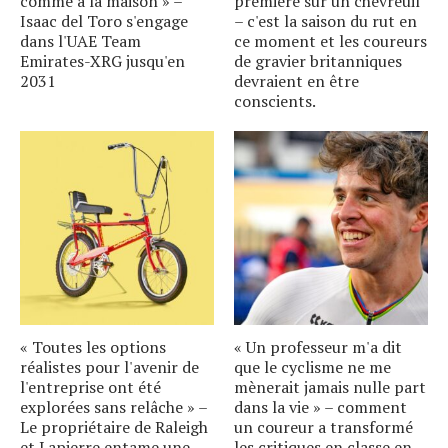
comme à la maison » –
première sur un chevreuil
Isaac del Toro s'engage
– c'est la saison du rut en
dans l'UAE Team
ce moment et les coureurs
Emirates-XRG jusqu'en
de gravier britanniques
2031
devraient en être
conscients.
« Toutes les options
« Un professeur m'a dit
réalistes pour l'avenir de
que le cyclisme ne me
l'entreprise ont été
mènerait jamais nulle part
explorées sans relâche » –
dans la vie » – comment
Le propriétaire de Raleigh
un coureur a transformé
et Lapierre entame une
les critiques en classe en