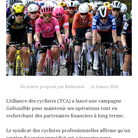
Actualités
Technologies
Tests de produits
Conseils
Un article proposé par Rédaction
, le 4 mars 2026
Tendances
L'Alliance des cyclistes (TCA) a lancé une campagne
Tous nos articles
GoFundMe pour maintenir ses opérations tout en
À propos
recherchant des partenaires financiers à long terme.
Le syndicat des cyclistes professionnelles affirme qu’un
soutien financier immédiat est nécessaire pour