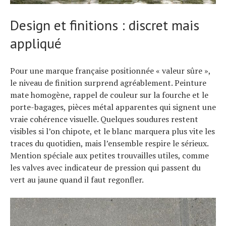
Actualités
Design et finitions : discret mais
Technologies
appliqué
Tests de produits
Conseils
Tendances
Pour une marque française positionnée « valeur sûre »,
Tous nos articles
le niveau de finition surprend agréablement. Peinture
À propos
mate homogène, rappel de couleur sur la fourche et le
porte-bagages, pièces métal apparentes qui signent une
vraie cohérence visuelle. Quelques soudures restent
visibles si l’on chipote, et le blanc marquera plus vite les
traces du quotidien, mais l’ensemble respire le sérieux.
Mention spéciale aux petites trouvailles utiles, comme
les valves avec indicateur de pression qui passent du
vert au jaune quand il faut regonfler.