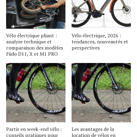
Vélo électrique pliant :
Vélo électrique, 2026 :
analyse technique et
tendances, nouveautés et
comparaison des modèles
perspectives
Fiido D11, X et M1 PRO
Partir en week-end vélo :
Les avantages de la
conseils pratiques pour
location de vélos en