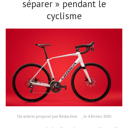
séparer » pendant le
cyclisme
Actualités
Technologies
Tests de produits
Conseils
Tendances
Tous nos articles
À propos
Un article proposé par Rédaction
, le 4 février 2026