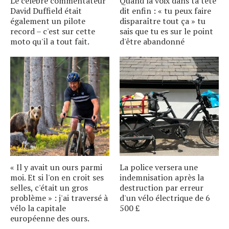
Le célèbre commentateur
Quand la voix dans ta tête
David Duffield était
dit enfin : « tu peux faire
également un pilote
disparaître tout ça » tu
record – c'est sur cette
sais que tu es sur le point
moto qu'il a tout fait.
d'être abandonné
« Il y avait un ours parmi
La police versera une
moi. Et si l'on en croit ses
indemnisation après la
selles, c'était un gros
destruction par erreur
problème » : j'ai traversé à
d'un vélo électrique de 6
vélo la capitale
500 £
européenne des ours.